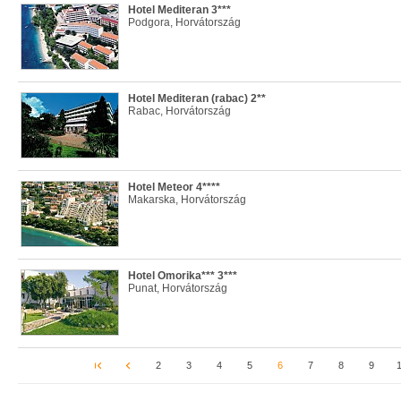
Hotel Mediteran 3***
Podgora, Horvátország
Hotel Mediteran (rabac) 2**
Rabac, Horvátország
Hotel Meteor 4****
Makarska, Horvátország
Hotel Omorika*** 3***
Punat, Horvátország
2
3
4
5
6
7
8
9