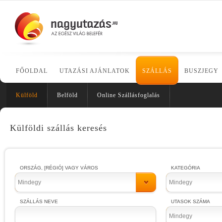
FŐOLDAL
UTAZÁSI AJÁNLATOK
SZÁLLÁS
BUSZJEGY
Külföld
Belföld
Online Szállásfoglalás
Külföldi szállás keresés
ORSZÁG, [RÉGIÓ] VAGY VÁROS
KATEGÓRIA
Mindegy
Mindegy
SZÁLLÁS NEVE
UTASOK SZÁMA
Mindegy