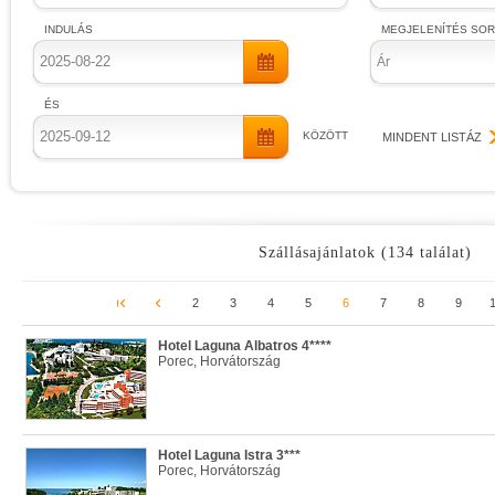
INDULÁS
MEGJELENÍTÉS SO
Ár
ÉS
KÖZÖTT
MINDENT LISTÁZ
Szállásajánlatok (134 találat)
2
3
4
5
6
7
8
9
Hotel Laguna Albatros 4****
Porec, Horvátország
Hotel Laguna Istra 3***
Porec, Horvátország