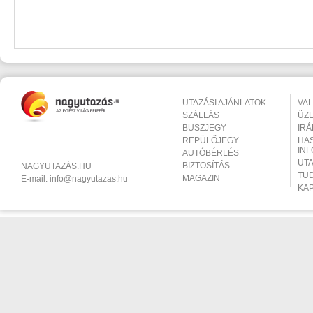
UTAZÁSI AJÁNLATOK
VA
SZÁLLÁS
ÜZ
BUSZJEGY
IR
REPÜLŐJEGY
HA
IN
AUTÓBÉRLÉS
UT
BIZTOSÍTÁS
NAGYUTAZÁS.HU
TU
MAGAZIN
E-mail:
info@nagyutazas.hu
KA