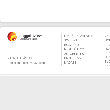
UTAZÁSI AJÁNLATOK
VA
SZÁLLÁS
ÜZ
BUSZJEGY
IR
REPÜLŐJEGY
HA
IN
AUTÓBÉRLÉS
UT
BIZTOSÍTÁS
NAGYUTAZÁS.HU
TU
MAGAZIN
E-mail:
info@nagyutazas.hu
KA