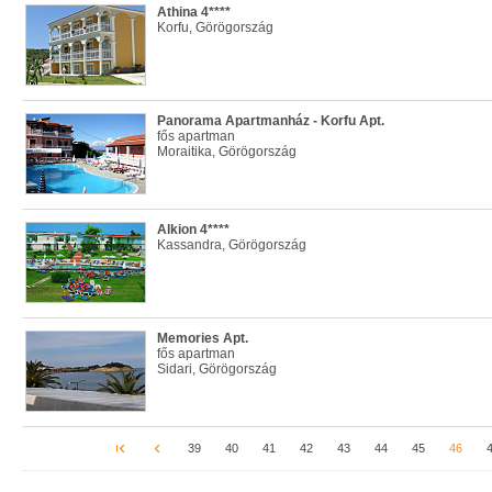
Athina 4****
Korfu, Görögország
Panorama Apartmanház - Korfu Apt.
fős apartman
Moraitika, Görögország
Alkion 4****
Kassandra, Görögország
Memories Apt.
fős apartman
Sidari, Görögország
39
40
41
42
43
44
45
46