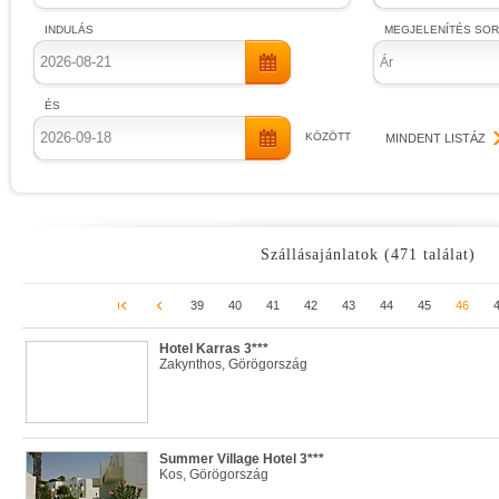
INDULÁS
MEGJELENÍTÉS SO
Ár
ÉS
KÖZÖTT
MINDENT LISTÁZ
Szállásajánlatok (471 találat)
39
40
41
42
43
44
45
46
Hotel Karras 3***
Zakynthos, Görögország
Summer Village Hotel 3***
Kos, Görögország