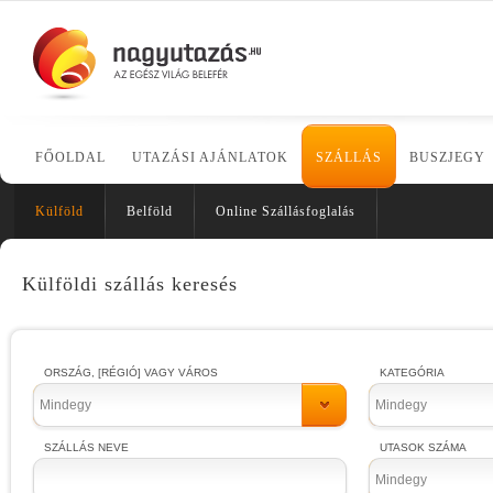
FŐOLDAL
UTAZÁSI AJÁNLATOK
SZÁLLÁS
BUSZJEGY
Külföld
Belföld
Online Szállásfoglalás
Külföldi szállás keresés
ORSZÁG, [RÉGIÓ] VAGY VÁROS
KATEGÓRIA
Mindegy
Mindegy
SZÁLLÁS NEVE
UTASOK SZÁMA
Mindegy