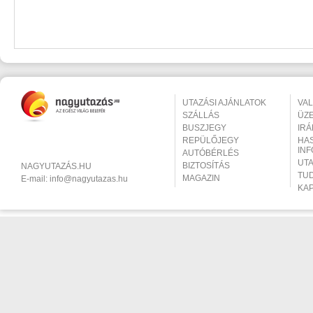
UTAZÁSI AJÁNLATOK
VA
SZÁLLÁS
ÜZ
BUSZJEGY
IR
REPÜLŐJEGY
HA
IN
AUTÓBÉRLÉS
UT
BIZTOSÍTÁS
NAGYUTAZÁS.HU
TU
MAGAZIN
E-mail:
info@nagyutazas.hu
KA