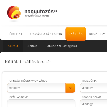
FŐOLDAL
UTAZÁSI AJÁNLATOK
SZÁLLÁS
BUSZJEGY
Külföld
Belföld
Online Szállásfoglalás
Külföldi szállás keresés
ORSZÁG, [RÉGIÓ] VAGY VÁROS
KATEGÓRIA
Mindegy
Mindegy
SZÁLLÁS NEVE
UTASOK SZÁMA
Mindegy