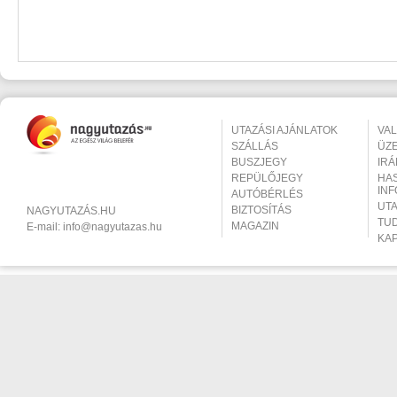
UTAZÁSI AJÁNLATOK
VA
SZÁLLÁS
ÜZ
BUSZJEGY
IR
REPÜLŐJEGY
HA
IN
AUTÓBÉRLÉS
UT
BIZTOSÍTÁS
NAGYUTAZÁS.HU
TU
MAGAZIN
E-mail:
info@nagyutazas.hu
KA