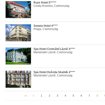
Ruze Hotel 5*****
Cesky Krumlov, Csehország
Sonata Hotel 4****
Prága, Csehország
Spa Hotel Centrální Láznĕ 4****
Mariánské Lázně, Csehország
Spa Hotel Hvĕzda-Skalník 4****
Mariánské Lázně, Csehország
1
2
3
4
5
6
7
8