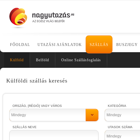
FŐOLDAL
UTAZÁSI AJÁNLATOK
SZÁLLÁS
BUSZJEGY
Külföld
Belföld
Online Szállásfoglalás
Külföldi szállás keresés
ORSZÁG, [RÉGIÓ] VAGY VÁROS
KATEGÓRIA
Mindegy
Mindegy
SZÁLLÁS NEVE
UTASOK SZÁMA
Mindegy