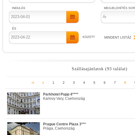
INDULÁS
MEGJELENÍTÉS SO
Ár
ÉS
KÖZÖTT
MINDENT LISTÁZ
Szállásajánlatok (93 találat)
1
2
3
4
5
6
7
8
Parkhotel Pupp 4****
Karlovy Vary, Csehország
Prague Centre Plaza 3***
Prága, Csehország