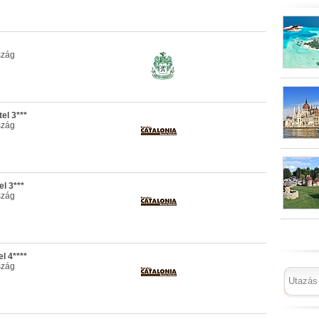
szág
el 3***
szág
l 3***
szág
l 4****
szág