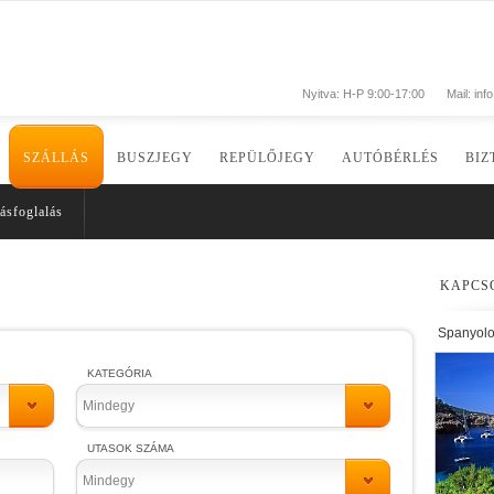
Nyitva: H-P 9:00-17:00
Mail:
inf
SZÁLLÁS
BUSZJEGY
REPÜLŐJEGY
AUTÓBÉRLÉS
BIZ
ásfoglalás
KAPCS
Spanyolo
KATEGÓRIA
Mindegy
UTASOK SZÁMA
Mindegy