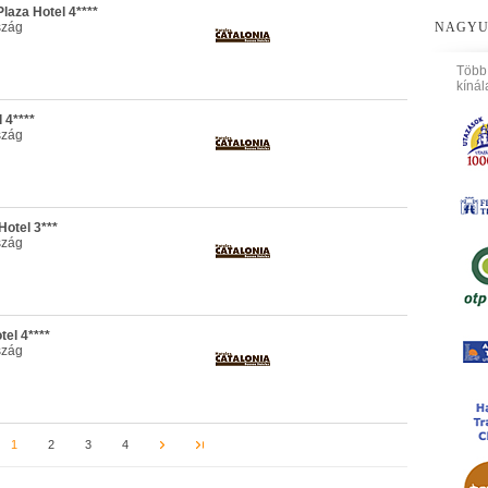
laza Hotel 4****
szág
NAGYU
Több
kínál
 4****
szág
Hotel 3***
szág
el 4****
szág
1
2
3
4