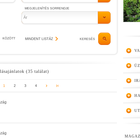
MEGJELENÍTÉS SORRENDJE
Ár
KÖZÖTT
MINDENT LISTÁZ
KERESÉS
VA
Ü
lásajánlatok (35 találat)
IR
1
2
3
4
HA
szág
UT
szág
MAGAZ