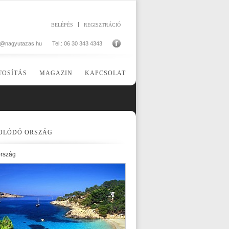
BELÉPÉS
REGISZTRÁCIÓ
o@nagyutazas.hu
Tel.: 06 30 343 4343
TOSÍTÁS
MAGAZIN
KAPCSOLAT
OLÓDÓ ORSZÁG
rszág