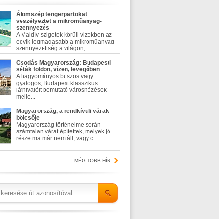
Álomszép tengerpartokat
veszélyeztet a mikroműanyag-
szennyezés
A Maldív-szigetek körüli vizekben az
egyik legmagasabb a mikroműanyag-
szennyezettség a világon,...
Csodás Magyarország: Budapesti
séták földön, vízen, levegőben
A hagyományos buszos vagy
gyalogos, Budapest klasszikus
látnivalóit bemutató városnézések
melle...
Magyarország, a rendkívüli várak
bölcsője
Magyarország történelme során
számtalan várat építettek, melyek jó
része ma már nem áll, vagy c...
MÉG TÖBB HÍR