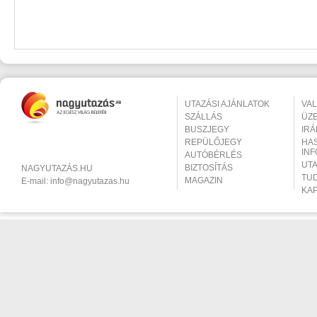
UTAZÁSI AJÁNLATOK
VA
SZÁLLÁS
ÜZ
BUSZJEGY
IR
REPÜLŐJEGY
HA
IN
AUTÓBÉRLÉS
UT
BIZTOSÍTÁS
NAGYUTAZÁS.HU
TU
MAGAZIN
E-mail:
info@nagyutazas.hu
KA