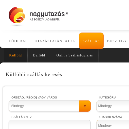
FŐOLDAL
UTAZÁSI AJÁNLATOK
SZÁLLÁS
BUSZJEGY
Külföld
Belföld
Online Szállásfoglalás
Külföldi szállás keresés
ORSZÁG, [RÉGIÓ] VAGY VÁROS
KATEGÓRIA
Mindegy
Mindegy
SZÁLLÁS NEVE
UTASOK SZÁMA
Mindegy