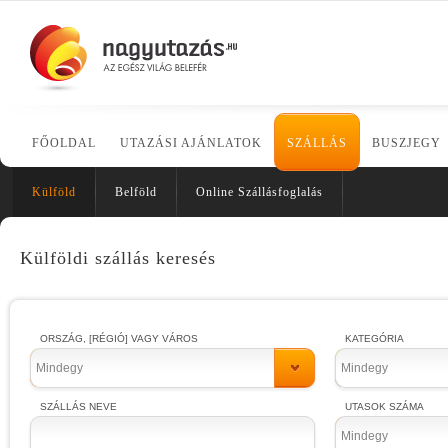
FŐOLDAL
UTAZÁSI AJÁNLATOK
SZÁLLÁS
BUSZJEGY
Külföld
Belföld
Online Szállásfoglalás
Külföldi szállás keresés
ORSZÁG, [RÉGIÓ] VAGY VÁROS
KATEGÓRIA
Mindegy
Mindegy
SZÁLLÁS NEVE
UTASOK SZÁMA
Mindegy