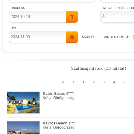
INDULÁS
MEGJELENÍTÉS SO
Ár
ÉS
KÖZÖTT
MINDENT LISTÁZ
Szállásajánlatok (38 találat)
1
2
3
4
Katrin Suites 4****
Kréta, Görögország
Kavros Beach 3***
Kréta, Görögország