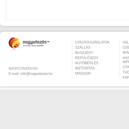
UTAZÁSI AJÁNLATOK
VA
SZÁLLÁS
ÜZ
BUSZJEGY
IR
REPÜLŐJEGY
HA
IN
AUTÓBÉRLÉS
UT
BIZTOSÍTÁS
NAGYUTAZÁS.HU
TU
MAGAZIN
E-mail:
info@nagyutazas.hu
KA