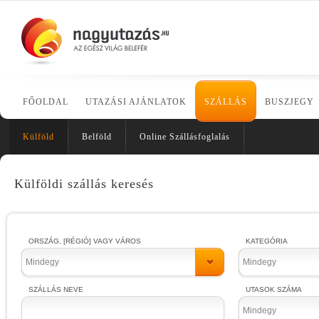
FŐOLDAL
UTAZÁSI AJÁNLATOK
SZÁLLÁS
BUSZJEGY
Külföld
Belföld
Online Szállásfoglalás
Külföldi szállás keresés
ORSZÁG, [RÉGIÓ] VAGY VÁROS
KATEGÓRIA
Mindegy
Mindegy
SZÁLLÁS NEVE
UTASOK SZÁMA
Mindegy