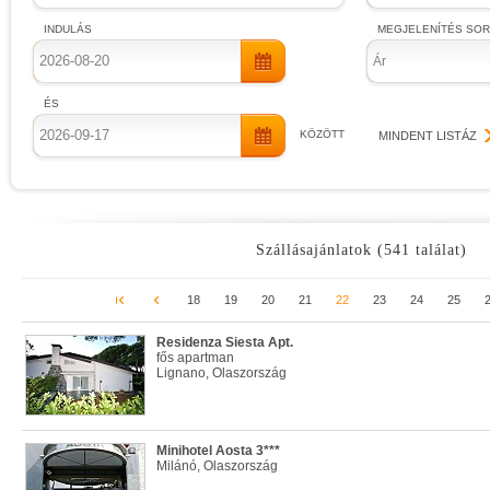
INDULÁS
MEGJELENÍTÉS SO
Ár
ÉS
KÖZÖTT
MINDENT LISTÁZ
Szállásajánlatok (541 találat)
18
19
20
21
22
23
24
25
Residenza Siesta Apt.
fős apartman
Lignano, Olaszország
Minihotel Aosta 3***
Milánó, Olaszország