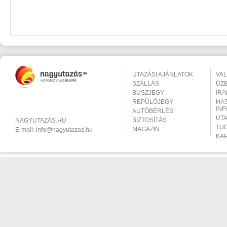
UTAZÁSI AJÁNLATOK
VA
SZÁLLÁS
ÜZ
BUSZJEGY
IR
REPÜLŐJEGY
HA
IN
AUTÓBÉRLÉS
UT
BIZTOSÍTÁS
NAGYUTAZÁS.HU
TU
MAGAZIN
E-mail:
info@nagyutazas.hu
KA