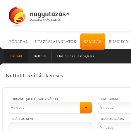
FŐOLDAL
UTAZÁSI AJÁNLATOK
SZÁLLÁS
BUSZJEGY
Külföld
Belföld
Online Szállásfoglalás
Külföldi szállás keresés
ORSZÁG, [RÉGIÓ] VAGY VÁROS
KATEGÓRIA
Mindegy
Mindegy
SZÁLLÁS NEVE
UTASOK SZÁMA
Mindegy