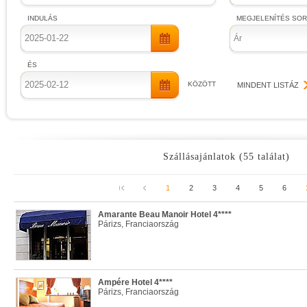
INDULÁS
MEGJELENÍTÉS SO
Ár
ÉS
KÖZÖTT
MINDENT LISTÁZ
Szállásajánlatok (55 találat)
1
2
3
4
5
6
Amarante Beau Manoir Hotel 4****
Párizs, Franciaország
Ampére Hotel 4****
Párizs, Franciaország