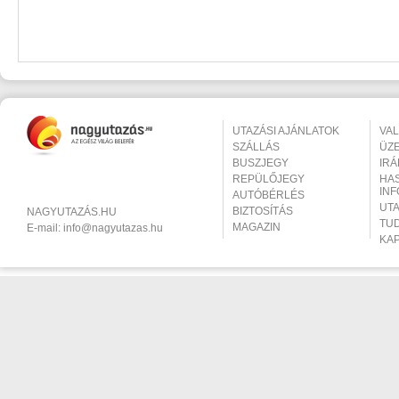
UTAZÁSI AJÁNLATOK
VA
SZÁLLÁS
ÜZ
BUSZJEGY
IR
REPÜLŐJEGY
HA
IN
AUTÓBÉRLÉS
UT
BIZTOSÍTÁS
NAGYUTAZÁS.HU
TU
MAGAZIN
E-mail:
info@nagyutazas.hu
KA