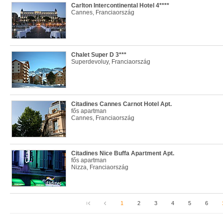
Carlton Intercontinental Hotel 4****
Cannes, Franciaország
Chalet Super D 3***
Superdevoluy, Franciaország
Citadines Cannes Carnot Hotel Apt.
fős apartman
Cannes, Franciaország
Citadines Nice Buffa Apartment Apt.
fős apartman
Nizza, Franciaország
1
2
3
4
5
6