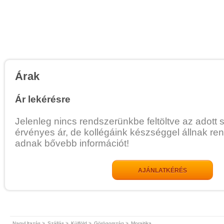
Árak
Ár lekérésre
Jelenleg nincs rendszerünkbe feltöltve az adott 
érvényes ár, de kollégáink készséggel állnak re
adnak bővebb információt!
AJÁNLATKÉRÉS
NagyUtazás >
Szállás >
Külföld >
Görögország >
Moraitika