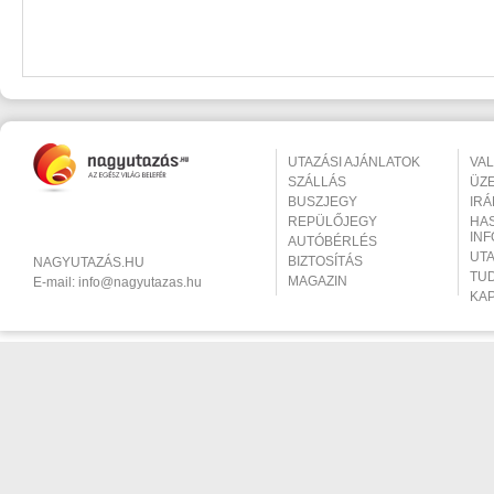
UTAZÁSI AJÁNLATOK
VA
SZÁLLÁS
ÜZ
BUSZJEGY
IR
REPÜLŐJEGY
HA
IN
AUTÓBÉRLÉS
UT
BIZTOSÍTÁS
NAGYUTAZÁS.HU
TU
MAGAZIN
E-mail:
info@nagyutazas.hu
KA