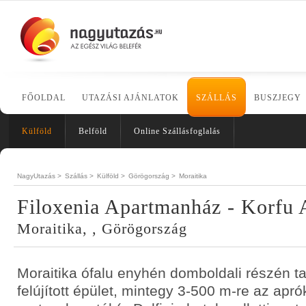
FŐOLDAL
UTAZÁSI AJÁNLATOK
SZÁLLÁS
BUSZJEGY
Külföld
Belföld
Online Szállásfoglalás
NagyUtazás >
Szállás >
Külföld >
Görögország >
Moraitika
Filoxenia Apartmanház - Korfu 
Moraitika, , Görögország
Moraitika ófalu enyhén domboldali részén ta
felújított épület, mintegy 3-500 m-re az ap