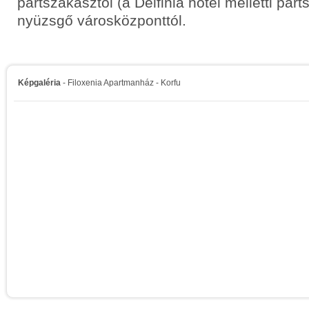
partszakasztól (a Delfinia hotel melletti par
nyüzsgő városközponttól.
Képgaléria
- Filoxenia Apartmanház - Korfu