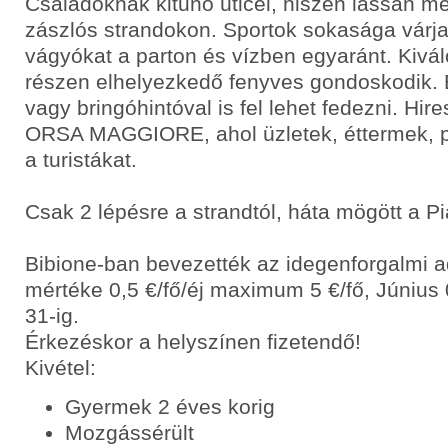
Családoknak kitűnő úticél, hiszen lassan mé
zászlós strandokon. Sportok sokasága várj
vágyókat a parton és vízben egyaránt. Kiváló
részen elhelyezkedő fenyves gondoskodik. Bi
vagy bringóhintóval is fel lehet fedezni. Hire
ORSA MAGGIORE, ahol üzletek, éttermek, pu
a turistákat.
Csak 2 lépésre a strandtól, háta mögött a P
Bibione-ban bevezették az idegenforgalmi 
mértéke 0,5 €/fő/éj maximum 5 €/fő, Június 
31-ig.
Érkezéskor a helyszínen fizetendő!
Kivétel:
Gyermek 2 éves korig
Mozgássérült