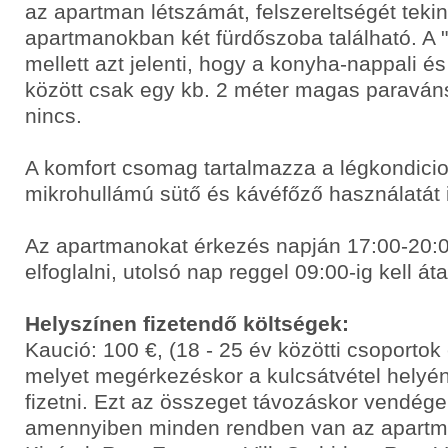
az apartman létszámát, felszereltségét tekint
apartmanokban két fürdőszoba található. A "
mellett azt jelenti, hogy a konyha-nappali é
között csak egy kb. 2 méter magas paraváns
nincs.
A komfort csomag tartalmazza a légkondicio
mikrohullámú sütő és kávéfőző használatát 
Az apartmanokat érkezés napján 17:00-20:00
elfoglalni, utolsó nap reggel 09:00-ig kell áta
Helyszínen fizetendő költségek:
Kaució: 100 €, (18 - 25 év közötti csoporto
melyet megérkezéskor a kulcsátvétel helyén
fizetni. Ezt az összeget távozáskor vendége
amennyiben minden rendben van az apart