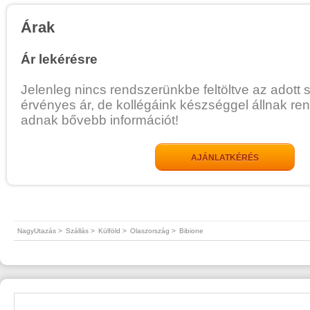
Árak
Ár lekérésre
Jelenleg nincs rendszerünkbe feltöltve az adott 
érvényes ár, de kollégáink készséggel állnak re
adnak bővebb információt!
AJÁNLATKÉRÉS
NagyUtazás >
Szállás >
Külföld >
Olaszország >
Bibione