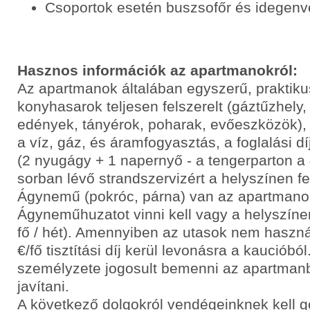
Csoportok esetén buszsofőr és idegenv
Hasznos információk az apartmanokról:
Az apartmanok általában egyszerű, praktik
konyhasarok teljesen felszerelt (gáztűzhely,
edények, tányérok, poharak, evőeszközök),
a víz, gáz, és áramfogyasztás, a foglalási dí
(2 nyugágy + 1 napernyő - a tengerparton a 4
sorban lévő strandszervizért a helyszínen felá
Ágynemű (pokróc, párna) van az apartmano
Ágyneműhuzatot vinni kell vagy a helyszínen 
fő / hét). Amennyiben az utasok nem haszn
€/fő tisztítási díj kerül levonásra a kaucióból
személyzete jogosult bemenni az apartmanba 
javítani.
A következő dolgokról vendégeinknek kell 