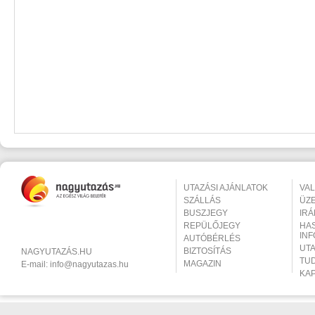
UTAZÁSI AJÁNLATOK
VA
SZÁLLÁS
ÜZ
BUSZJEGY
IR
REPÜLŐJEGY
HA
IN
AUTÓBÉRLÉS
UT
BIZTOSÍTÁS
NAGYUTAZÁS.HU
TU
MAGAZIN
E-mail:
info@nagyutazas.hu
KA