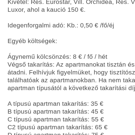
Kivétel: Res. Eurostar, Vill. Orchidea, Res. 
Luxor, ahol a kaució 150 €.
Idegenforgalmi adó: Kb.: 0,50 € /fő/éj
Egyéb költségek:
Ágynemű kölcsönzés: 8 € / fő / hét
Végső takarítás: Az apartmanokat tisztán és
átadni. Felhívjuk figyelmüket, hogy tisztító
találhatóak az apartmanokban. Ha nem takar
apartman típusától a következő takarítási díj
A típusú apartman takarítás: 35 €
B típusú apartman takarítás: 45 €
C típusú apartman takarítás: 55 €
C2 típusú apartman takarítás: 65 €
D típusú apartman takarítás: 75 €