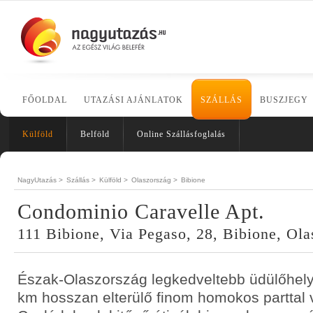
FŐOLDAL
UTAZÁSI AJÁNLATOK
SZÁLLÁS
BUSZJEGY
Külföld
Belföld
Online Szállásfoglalás
NagyUtazás >
Szállás >
Külföld >
Olaszország >
Bibione
Condominio Caravelle Apt.
111 Bibione, Via Pegaso, 28, Bibione, Ola
Észak-Olaszország legkedveltebb üdülőhely
km hosszan elterülő finom homokos parttal v