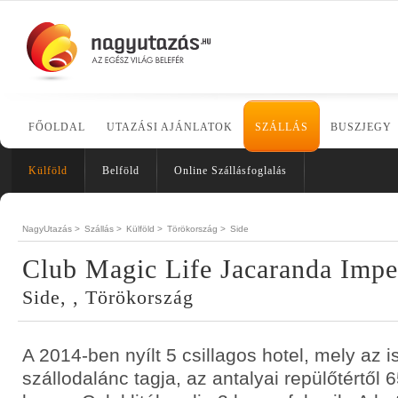
FŐOLDAL
UTAZÁSI AJÁNLATOK
SZÁLLÁS
BUSZJEGY
Külföld
Belföld
Online Szállásfoglalás
NagyUtazás >
Szállás >
Külföld >
Törökország >
Side
Club Magic Life Jacaranda Impe
Side, , Törökország
A 2014-ben nyílt 5 csillagos hotel, mely az 
szállodalánc tagja, az antalyai repülőtértől 