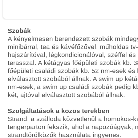
Szobák
A kényelmesen berendezett szobák mindegy
minibárral, tea és kávéfőzővel, műholdas tv-v
hajszárítóval, légkondicionálóval, széffel és
terasszal. A kétágyas főépületi szobák kb. 
főépületi családi szobák kb. 52 nm-esek és k
elválasztott szobából állnak. A swim up két
nm-esek, a swim up családi szobák pedig k
két, ajtóval elválasztott szobából állnak.
Szolgáltatások a közös terekben
Strand: a szálloda közvetlenül a homokos-k
tengerparton fekszik, ahol a napozóágyak, 
strandtörölközők használata ingyenes.