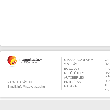
UTAZÁSI AJÁNLATOK
VA
SZÁLLÁS
ÜZ
BUSZJEGY
IR
REPÜLŐJEGY
HA
IN
AUTÓBÉRLÉS
UT
BIZTOSÍTÁS
NAGYUTAZÁS.HU
TU
MAGAZIN
E-mail:
info@nagyutazas.hu
KA