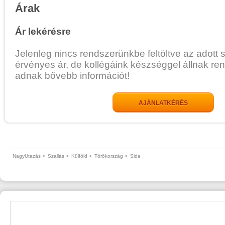
Árak
Ár lekérésre
Jelenleg nincs rendszerünkbe feltöltve az adott 
érvényes ár, de kollégáink készséggel állnak re
adnak bővebb információt!
AJÁNLATKÉRÉS
NagyUtazás >
Szállás >
Külföld >
Törökország >
Side