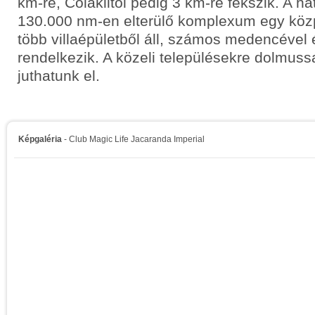
km-re, Colaklitól pedig 3 km-re fekszik. A ha
130.000 nm-en elterülő komplexum egy közp
több villaépületből áll, számos medencével 
rendelkezik. A közeli településekre dolmussa
juthatunk el.
Képgaléria
- Club Magic Life Jacaranda Imperial