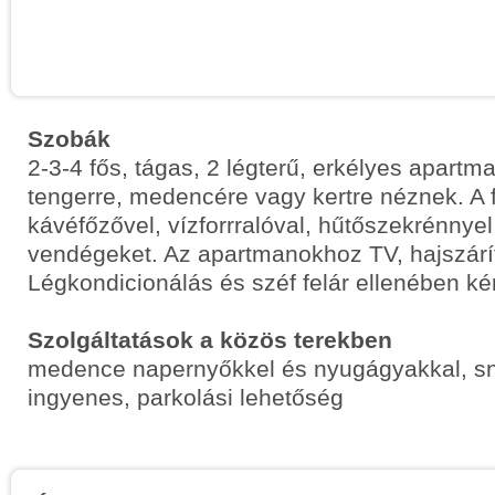
Szobák
2-3-4 fős, tágas, 2 légterű, erkélyes apart
tengerre, medencére vagy kertre néznek. A f
kávéfőzővel, vízforrralóval, hűtőszekrénnyel
vendégeket. Az apartmanokhoz TV, hajszárít
Légkondicionálás és széf felár ellenében ké
Szolgáltatások a közös terekben
medence napernyőkkel és nyugágyakkal, sn
ingyenes, parkolási lehetőség