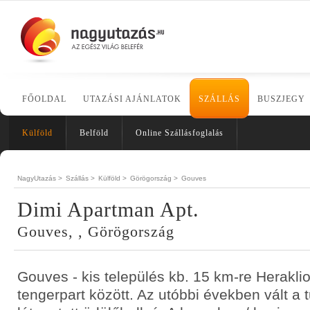
FŐOLDAL
UTAZÁSI AJÁNLATOK
SZÁLLÁS
BUSZJEGY
Külföld
Belföld
Online Szállásfoglalás
NagyUtazás >
Szállás >
Külföld >
Görögország >
Gouves
Dimi Apartman Apt.
Gouves, , Görögország
Gouves - kis település kb. 15 km-re Heraklion
tengerpart között. Az utóbbi években vált a tu