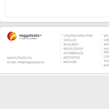
UTAZÁSI AJÁNLATOK
VA
SZÁLLÁS
ÜZ
BUSZJEGY
IR
REPÜLŐJEGY
HA
IN
AUTÓBÉRLÉS
UT
BIZTOSÍTÁS
NAGYUTAZÁS.HU
TU
MAGAZIN
E-mail:
info@nagyutazas.hu
KA