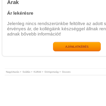
Árak
Ár lekérésre
Jelenleg nincs rendszerünkbe feltöltve az adott 
érvényes ár, de kollégáink készséggel állnak re
adnak bővebb információt!
AJÁNLATKÉRÉS
NagyUtazás >
Szállás >
Külföld >
Görögország >
Gouves