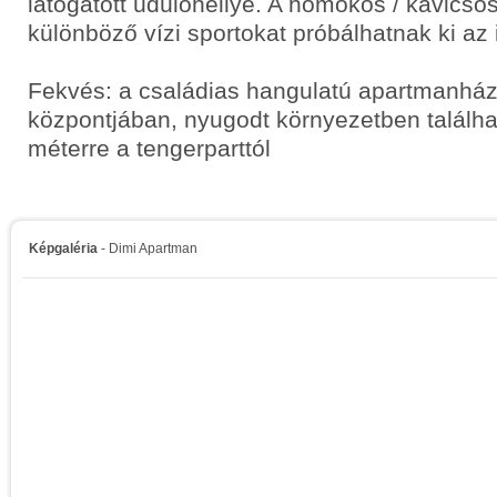
látogatott üdülőhellyé. A homokos / kavicso
különböző vízi sportokat próbálhatnak ki az 
Fekvés: a családias hangulatú apartmanhá
központjában, nyugodt környezetben találh
méterre a tengerparttól
Képgaléria
- Dimi Apartman