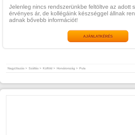
Jelenleg nincs rendszerünkbe feltöltve az adott 
érvényes ár, de kollégáink készséggel állnak re
adnak bővebb információt!
AJÁNLATKÉRÉS
NagyUtazás >
Szállás >
Külföld >
Horvátország >
Pula