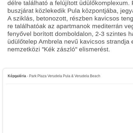
délre található a felújított üdülőkomplexum
buszjárat közlekedik Pula központjába, jegyá
A sziklás, betonozott, részben kavicsos ten
re találhatóak az apartmanok mediterrán ve
fenyővel borított domboldalon, 2-3 szintes 
üdülőtelep Ambrela nevű kavicsos strandja 
nemzetközi "Kék zászló" elismerést.
Képgaléria
- Park Plaza Verudela Pula & Verudela Beach