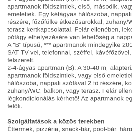
apartmanok földszintiek, első, második, va
emeletiek. Egy kétágyas hálószoba, nappali
részére, főzőfülke étkezősarokkal, zuhany/
terasz kertkapcsolattal. Felár ellenében, lek
pótágy elhelyezésére van lehetőség a nappa
A "B" típusú, *** apartmanok mindegyike 2002
SAT TV-vel, telefonnal, széffel, kávéfőzővel,
felszerelt.
2-4-ágyas apartman (B): A 30-40 m˛ alapterü
apartmanok földszintiek, vagy első emeleti
hálószoba, nappali szófával 2 fő részére, k
zuhany/WC, balkon, vagy terasz. Felár elle
légkondicionálás kérhető! Az apartmanok eg
felőli.
Szolgáltatások a közös terekben
Éttermek, pizzéria, snack-bár, pool-bár, hár