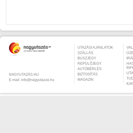
UTAZÁSI AJÁNLATOK
VA
SZÁLLÁS
ÜZ
BUSZJEGY
IR
REPÜLŐJEGY
HA
IN
AUTÓBÉRLÉS
UT
BIZTOSÍTÁS
NAGYUTAZÁS.HU
TU
MAGAZIN
E-mail:
info@nagyutazas.hu
KA