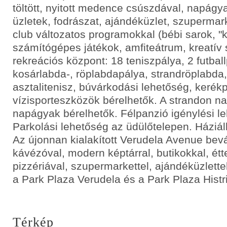
töltött, nyitott medence csúszdával, napágya
üzletek, fodrászat, ajándéküzlet, szupermark
club változatos programokkal (bébi sarok, "
számítógépes játékok, amfiteátrum, kreatív 
rekreációs központ: 18 teniszpálya, 2 futball
kosárlabda-, röplabdapálya, strandröplabda,
asztalitenisz, búvárkodási lehetőség, kerék
vízisporteszközök bérelhetők. A strandon n
napágyak bérelhetők. Félpanzió igénylési l
Parkolási lehetőség az üdülőtelepen. Háziá
Az újonnan kialakított Verudela Avenue bev
kávézóval, modern képtárral, butikokkal, ét
pizzériával, szupermarkettel, ajándéküzlette
a Park Plaza Verudela és a Park Plaza Histri
Térkép