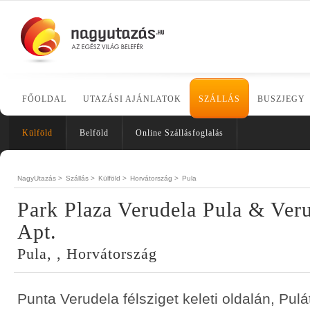
FŐOLDAL
UTAZÁSI AJÁNLATOK
SZÁLLÁS
BUSZJEGY
Külföld
Belföld
Online Szállásfoglalás
NagyUtazás >
Szállás >
Külföld >
Horvátország >
Pula
Park Plaza Verudela Pula & Ver
Apt.
Pula, , Horvátország
Punta Verudela félsziget keleti oldalán, Pulá