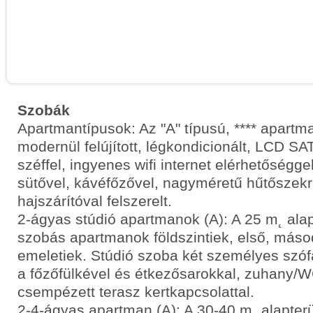
Szobák
Apartmantípusok: Az "A" típusú, **** apart
modernül felújított, légkondicionált, LCD SAT
széffel, ingyenes wifi internet elérhetőségg
sütővel, kávéfőzővel, nagyméretű hűtőszekr
hajszárítóval felszerelt.
2-ágyas stúdió apartmanok (A): A 25 m˛ alap
szobás apartmanok földszintiek, első, máso
emeletiek. Stúdió szoba két személyes szóf
a főzőfülkével és étkezősarokkal, zuhany/W
csempézett terasz kertkapcsolattal.
2-4-ágyas apartman (A): A 30-40 m˛ alapterü