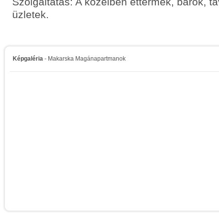
Szolgáltatás: A közelben éttermek, bárok, t
üzletek.
Képgaléria
- Makarska Magánapartmanok