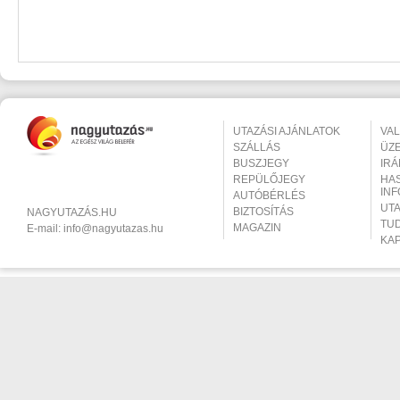
UTAZÁSI AJÁNLATOK
VA
SZÁLLÁS
ÜZ
BUSZJEGY
IR
REPÜLŐJEGY
HA
IN
AUTÓBÉRLÉS
UT
BIZTOSÍTÁS
NAGYUTAZÁS.HU
TU
MAGAZIN
E-mail:
info@nagyutazas.hu
KA