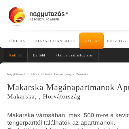
FŐOLDAL
UTAZÁSI AJÁNLATOK
SZÁLLÁS
BUSZJEGY
Külföld
Belföld
Online Szállásfoglalás
NagyUtazás >
Szállás >
Külföld >
Horvátország >
Makarska
Makarska Magánapartmanok Apt
Makarska, , Horvátország
Makarska városában, max. 500 m-re a kavi
tengerparttól találhatók az apartmanok.