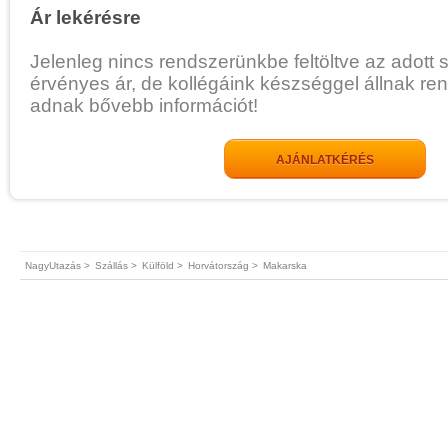
Ár lekérésre
Jelenleg nincs rendszerünkbe feltöltve az adott 
érvényes ár, de kollégáink készséggel állnak re
adnak bővebb információt!
AJÁNLATKÉRÉS
NagyUtazás >
Szállás >
Külföld >
Horvátország >
Makarska