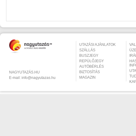
UTAZÁSI AJÁNLATOK
VA
SZÁLLÁS
ÜZ
BUSZJEGY
IR
REPÜLŐJEGY
HA
IN
AUTÓBÉRLÉS
UT
BIZTOSÍTÁS
NAGYUTAZÁS.HU
TU
MAGAZIN
E-mail:
info@nagyutazas.hu
KA