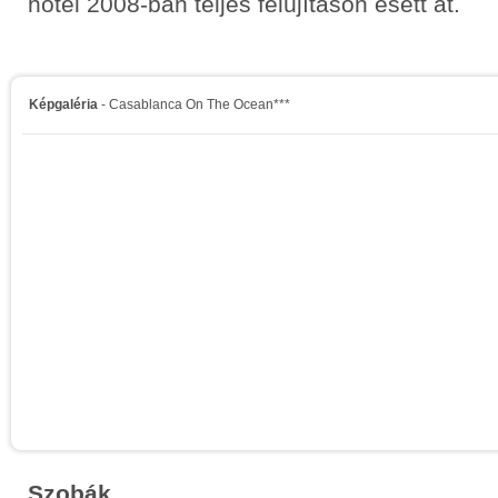
hotel 2008-ban teljes felújításon esett át.
Képgaléria
- Casablanca On The Ocean***
Szobák