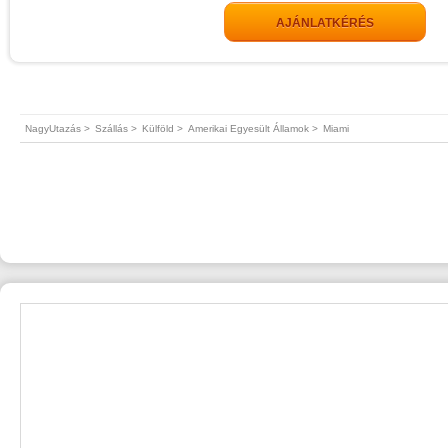
AJÁNLATKÉRÉS
NagyUtazás >
Szállás >
Külföld >
Amerikai Egyesült Államok >
Miami