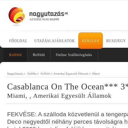
FŐOLDAL
UTAZÁSI AJÁNLATOK
SZÁLLÁS
BUSZJEGY
Külföld
Belföld
Online Szállásfoglalás
NagyUtazás >
Szállás >
Külföld >
Amerikai Egyesült Államok >
Miami
Casablanca On The Ocean*** 3
Miami, , Amerikai Egyesült Államok
FEKVÉSE: A szálloda közvetlenül a tengerpar
Deco negyedtől néhány perces távolságra he