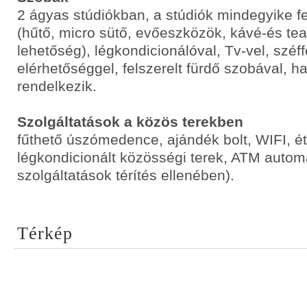
2 ágyas stúdiókban, a stúdiók mindegyike fe
(hűtő, micro sütő, evőeszközök, kávé-és tea
lehetőség), légkondicionálóval, Tv-vel, széff
elérhetőséggel, felszerelt fürdő szobával, ha
rendelkezik.
Szolgáltatások a közös terekben
fűthető úszómedence, ajándék bolt, WIFI, ét
légkondicionált közösségi terek, ATM automat
szolgáltatások térítés ellenében).
Térkép