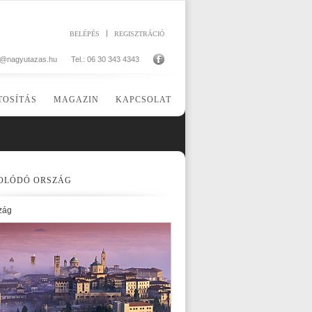
BELÉPÉS
REGISZTRÁCIÓ
o@nagyutazas.hu
Tel.: 06 30 343 4343
TOSÍTÁS
MAGAZIN
KAPCSOLAT
OLÓDÓ ORSZÁG
zág