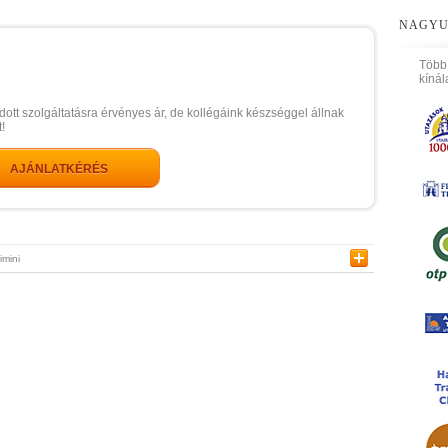
NAGYU
Több
kínál
dott szolgáltatásra érvényes ár, de kollégáink készséggel állnak
!
AJÁNLATKÉRÉS
imini