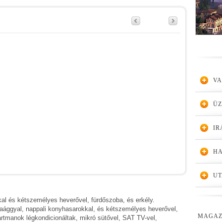
VA
Ü
IR
HA
UT
kal és kétszemélyes heverővel, fürdőszoba, és erkély.
iaággyal, nappali konyhasarokkal, és kétszemélyes heverővel,
MAGAZ
artmanok légkondicionáltak, mikró sütővel, SAT TV-vel,