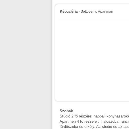
Képgaléria
- Sottovento Apartman
Szobák
Stúdió 2 fő részére: nappali konyhasarok
Apartmen 4 fő részére : hálószoba franc
fürdőszoba és erkély. Az stúdió és az ap