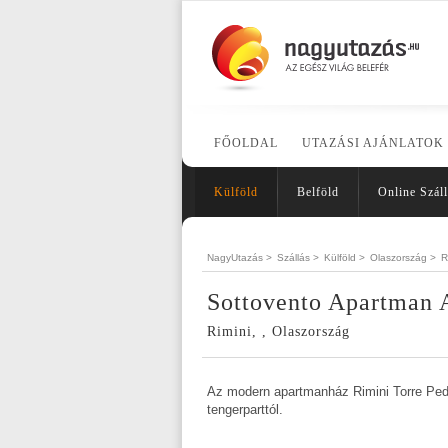
FŐOLDAL
UTAZÁSI AJÁNLATOK
Külföld
Belföld
Online Száll
NagyUtazás >
Szállás >
Külföld >
Olaszország >
R
Sottovento Apartman 
Rimini, , Olaszország
Az modern apartmanház Rimini Torre Pedr
tengerparttól.