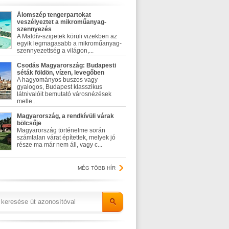
Álomszép tengerpartokat
veszélyeztet a mikroműanyag-
szennyezés
A Maldív-szigetek körüli vizekben az
egyik legmagasabb a mikroműanyag-
szennyezettség a világon,...
Csodás Magyarország: Budapesti
séták földön, vízen, levegőben
A hagyományos buszos vagy
gyalogos, Budapest klasszikus
látnivalóit bemutató városnézések
melle...
Magyarország, a rendkívüli várak
bölcsője
Magyarország történelme során
számtalan várat építettek, melyek jó
része ma már nem áll, vagy c...
MÉG TÖBB HÍR