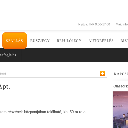
Nyitva: H-P 9:00-17:00
Mail:
inf
SZÁLLÁS
BUSZJEGY
REPÜLŐJEGY
AUTÓBÉRLÉS
BIZ
ásfoglalás
imini
KAPCS
Apt.
Olaszors
era részének központjában található, kb. 50 m-re a