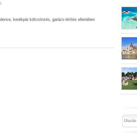
k.
nce, kerékpár kölcsönzés, garázs-térítés ellenében