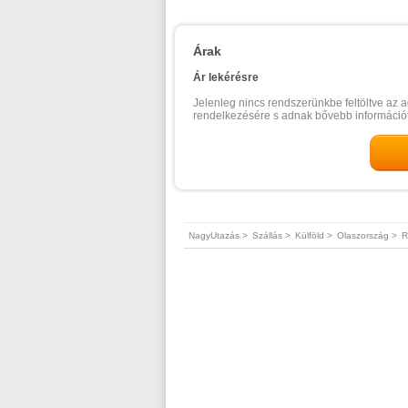
Árak
Ár lekérésre
Jelenleg nincs rendszerünkbe feltöltve az a
rendelkezésére s adnak bővebb információt
NagyUtazás >
Szállás >
Külföld >
Olaszország >
R