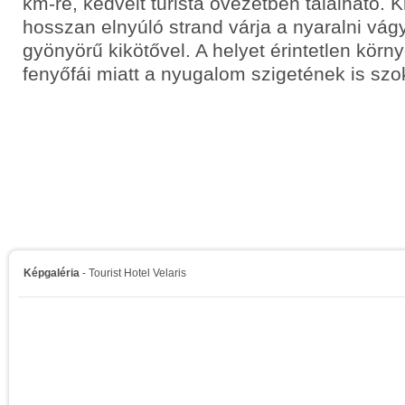
km-re, kedvelt turista övezetben található. Kr
hosszan elnyúló strand várja a nyaralni vá
gyönyörű kikötővel. A helyet érintetlen körn
fenyőfái miatt a nyugalom szigetének is szo
Képgaléria
- Tourist Hotel Velaris