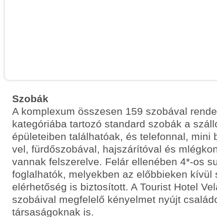
Szobák
A komplexum összesen 159 szobával rendel
kategóriába tartozó standard szobák a száll
épületeiben találhatóak, és telefonnal, mini bá
vel, fürdőszobával, hajszárítóval és mlégko
vannak felszerelve. Felár ellenében 4*-os s
foglalhatók, melyekben az előbbieken kívül s
elérhetőség is biztosított. A Tourist Hotel Ve
szobáival megfelelő kényelmet nyújt család
társaságoknak is.