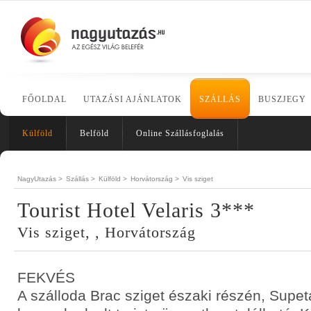
FŐOLDAL
UTAZÁSI AJÁNLATOK
SZÁLLÁS
BUSZJEGY
Külföld
Belföld
Online Szállásfoglalás
NagyUtazás >
Szállás >
Külföld >
Horvátország >
Vis sziget
Tourist Hotel Velaris 3***
Vis sziget, , Horvátország
FEKVÉS
A szálloda Brac sziget északi részén, Supet