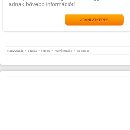
adnak bővebb információt!
AJÁNLATKÉRÉS
NagyUtazás >
Szállás >
Külföld >
Horvátország >
Vis sziget