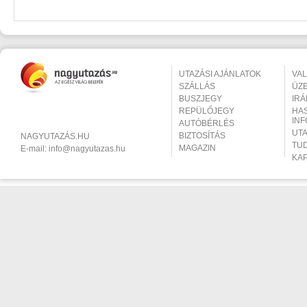
UTAZÁSI AJÁNLATOK
VA
SZÁLLÁS
ÜZ
BUSZJEGY
IR
REPÜLŐJEGY
HA
IN
AUTÓBÉRLÉS
UT
BIZTOSÍTÁS
NAGYUTAZÁS.HU
TU
MAGAZIN
E-mail:
info@nagyutazas.hu
KA