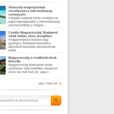
Álomszép tengerpartokat
veszélyeztet a mikroműanyag-
szennyezés
A Maldív-szigetek körüli vizekben az
egyik legmagasabb a mikroműanyag-
szennyezettség a világon,...
Csodás Magyarország: Budapesti
séták földön, vízen, levegőben
A hagyományos buszos vagy
gyalogos, Budapest klasszikus
látnivalóit bemutató városnézések
melle...
Magyarország, a rendkívüli várak
bölcsője
Magyarország történelme során
számtalan várat építettek, melyek jó
része ma már nem áll, vagy c...
MÉG TÖBB HÍR