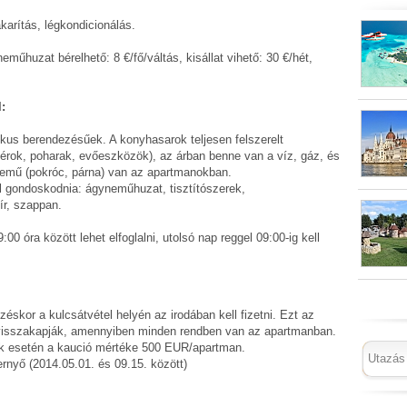
akarítás, légkondicionálás.
műhuzat bérelhető: 8 €/fő/váltás, kisállat vihető: 30 €/hét,
:
kus berendezésűek. A konyhasarok teljesen felszerelt
yérok, poharak, evőeszközök), az árban benne van a víz, gáz, és
nemű (pokróc, párna) van az apartmanokban.
l gondoskodnia: ágyneműhuzat, tisztítószerek,
r, szappan.
0 óra között lehet elfoglalni, utolsó nap reggel 09:00-ig kell
skor a kulcsátvétel helyén az irodában kell fizetni. Ezt az
visszakapják, amennyiben minden rendben van az apartmanban.
rtok esetén a kaució mértéke 500 EUR/apartman.
rnyő (2014.05.01. és 09.15. között)