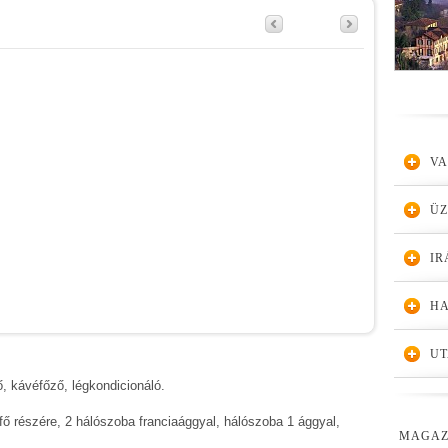
VA
Ü
IR
HA
UT
, kávéfőző, légkondicionáló.
fő részére, 2 hálószoba franciaággyal, hálószoba 1 ággyal,
MAGAZ