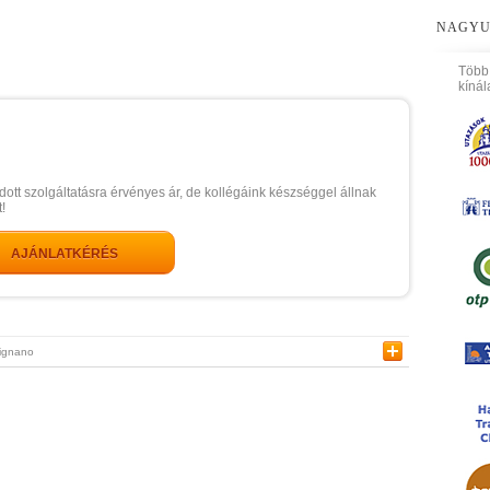
NAGYU
Több
kínál
dott szolgáltatásra érvényes ár, de kollégáink készséggel állnak
!
AJÁNLATKÉRÉS
ignano