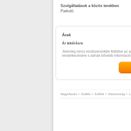
Szolgáltatások a közös terekben
Parkoló.
Árak
Ár lekérésre
Jelenleg nincs rendszerünkbe feltöltve az a
rendelkezésére s adnak bővebb információt
NagyUtazás >
Szállás >
Külföld >
Olaszország >
L