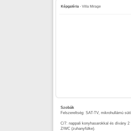
Képgaléria
- Villa Mirage
Szobák
Felszereltség: SAT-TV, mikrohullámú sütő
C/7: nappali konyhasarokkal és dívány 2 
Z/WC (zuhanyfülke).