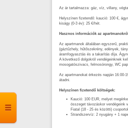
Az ár tartalmazza: gáz, víz, villany, végt
Helyszínen fizetendő: kaució: 100 €, ágyne
kiságy (0-3 év): 25 €/hét.
Hasznos információk az apartmanokról
Az apartmanok általában egyszerű, prakti
(gáztűzhely, hűtőszekrény, edények, tán
áramfogyasztás és a takarítás díja. Ágy
A következő dolgokról vendégeinknek kel
mosogatószivacs, felmosórongy, WC papí
Az apartmanokat érkezés napján 16:00-19:0
átadni.
Helyszínen fizetendő költségek:
Kaució: 100 EUR, melyet megérkezé
összeget távozáskor vendégeink 
Fiatal (18 - 25 és közötti) csopo
Strandszervíz: 2 nyugány + 1 nape