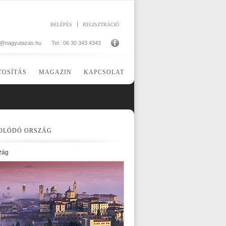
BELÉPÉS
REGISZTRÁCIÓ
o@nagyutazas.hu
Tel.: 06 30 343 4343
TOSÍTÁS
MAGAZIN
KAPCSOLAT
OLÓDÓ ORSZÁG
zág