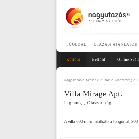
FŐOLDAL
UTAZÁSI AJÁNLATOK
Külföld
Belföld
Online Száll
NagyUtazás >
Szállás >
Külföld >
Olaszország >
L
Villa Mirage Apt.
Lignano, , Olaszország
A villa 600 m-re található a tengertől, 200