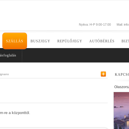
Nyitva: H-P 9:00-17:00
Mail:
inf
SZÁLLÁS
BUSZJEGY
REPÜLŐJEGY
AUTÓBÉRLÉS
BIZ
ásfoglalás
ignano
KAPCS
Olaszors
 m-re a központtól.