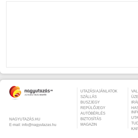
UTAZÁSI AJÁNLATOK
VA
SZÁLLÁS
ÜZ
BUSZJEGY
IR
REPÜLŐJEGY
HA
IN
AUTÓBÉRLÉS
UT
BIZTOSÍTÁS
NAGYUTAZÁS.HU
TU
MAGAZIN
E-mail:
info@nagyutazas.hu
KA