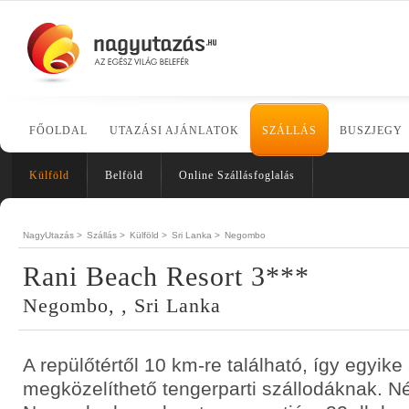
FŐOLDAL
UTAZÁSI AJÁNLATOK
SZÁLLÁS
BUSZJEGY
Külföld
Belföld
Online Szállásfoglalás
NagyUtazás >
Szállás >
Külföld >
Sri Lanka >
Negombo
Rani Beach Resort 3***
Negombo, , Sri Lanka
A repülőtértől 10 km-re található, így egyik
megközelíthető tengerparti szállodáknak. N