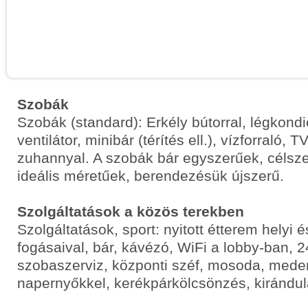
Szobák
Szobák (standard): Erkély bútorral, légkond
ventilátor, minibár (térítés ell.), vízforraló, 
zuhannyal. A szobák bár egyszerűek, célsze
ideális méretűek, berendezésük újszerű.
Szolgáltatások a közös terekben
Szolgáltatások, sport: nyitott étterem helyi
fogásaival, bár, kávézó, WiFi a lobby-ban, 2
szobaszerviz, központi széf, mosoda, med
napernyőkkel, kerékpárkölcsönzés, kirándu