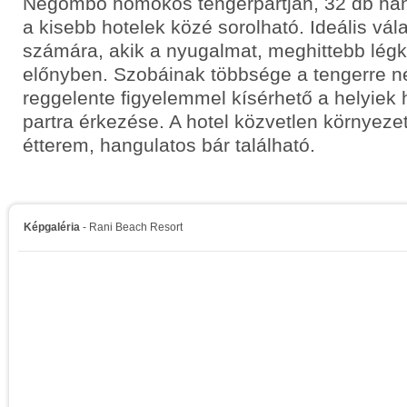
Negombo homokos tengerpartján, 32 db han
a kisebb hotelek közé sorolható. Ideális vál
számára, akik a nyugalmat, meghittebb légkö
előnyben. Szobáinak többsége a tengerre né
reggelente figyelemmel kísérhető a helyiek
partra érkezése. A hotel közvetlen környeze
étterem, hangulatos bár található.
Képgaléria
- Rani Beach Resort