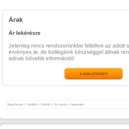
Árak
Ár lekérésre
Jelenleg nincs rendszerünkbe feltöltve az adott 
érvényes ár, de kollégáink készséggel állnak re
adnak bővebb információt!
AJÁNLATKÉRÉS
NagyUtazás >
Szállás >
Külföld >
Sri Lanka >
Negombo