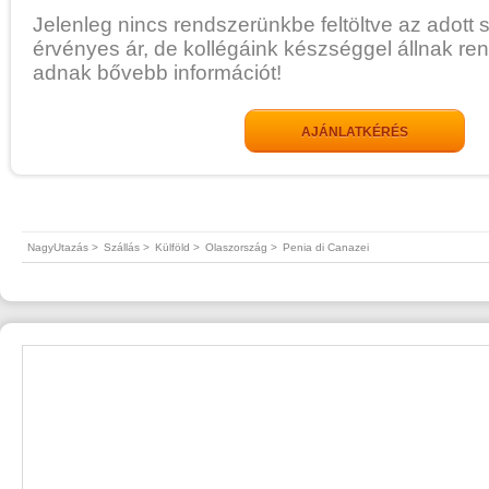
Jelenleg nincs rendszerünkbe feltöltve az adott 
érvényes ár, de kollégáink készséggel állnak re
adnak bővebb információt!
AJÁNLATKÉRÉS
NagyUtazás >
Szállás >
Külföld >
Olaszország >
Penia di Canazei