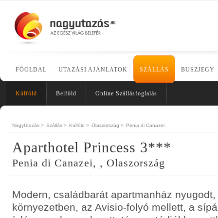
FŐOLDAL
UTAZÁSI AJÁNLATOK
SZÁLLÁS
BUSZJEGY
Külföld
Belföld
Online Szállásfoglalás
NagyUtazás >
Szállás >
Külföld >
Olaszország >
Penia di Canazei
Aparthotel Princess 3***
Penia di Canazei, , Olaszország
Modern, családbarát apartmanház nyugodt, 
környezetben, az Avisio-folyó mellett, a síp