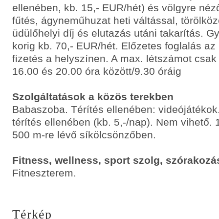
ellenében, kb. 15,- EUR/hét) és völgyre néz
fűtés, ágyneműhuzat heti váltással, törölköző
üdülőhelyi díj és elutazás utáni takarítás.
korig kb. 70,- EUR/hét. Előzetes foglalás az
fizetés a helyszínen. A max. létszámot csak 
16.00 és 20.00 óra között/9.30 óráig
Szolgáltatások a közös terekben
Babaszoba. Térítés ellenében: videójátékok
térítés ellenében (kb. 5,-/nap). Nem vihet
500 m-re lévő síkölcsönzőben.
Fitness, wellness, sport szolg, szórakozá
Fitneszterem.
Térkép