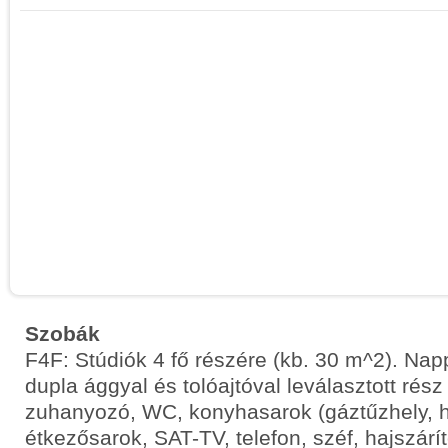
Szobák
F4F: Stúdiók 4 fő részére (kb. 30 m^2). Nap
dupla ággyal és tolóajtóval leválasztott rés
zuhanyozó, WC, konyhasarok (gáztűzhely, h
étkezősarok, SAT-TV, telefon, széf, hajszárít