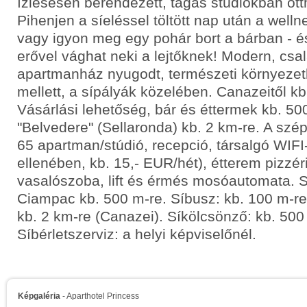
ízlésesen berendezett, tágas stúdiókban ott
Pihenjen a síeléssel töltött nap után a well
vagy igyon meg egy pohár bort a bárban - é
erővel vághat neki a lejtőknek! Modern, csa
apartmanház nyugodt, természeti környezetb
mellett, a sípályák közelében. Canazeitől kb
Vásárlási lehetőség, bár és éttermek kb. 50
"Belvedere" (Sellaronda) kb. 2 km-re. A sz
65 apartman/stúdió, recepció, társalgó WIFI-
ellenében, kb. 15,- EUR/hét), étterem pizzér
vasalószoba, lift és érmés mosóautomata. Sí
Ciampac kb. 500 m-re. Síbusz: kb. 100 m-re,
kb. 2 km-re (Canazei). Síkölcsönző: kb. 500
Síbérletszerviz: a helyi képviselőnél.
Képgaléria
- Aparthotel Princess