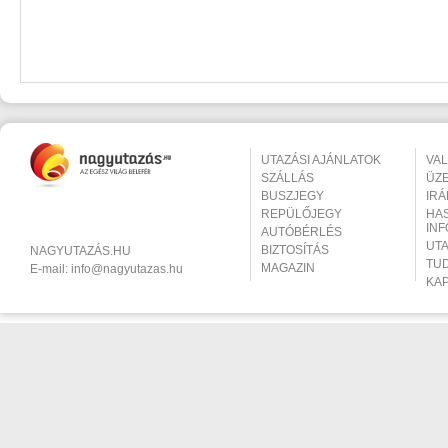
UTAZÁSI AJÁNLATOK
VA
SZÁLLÁS
ÜZ
BUSZJEGY
IR
REPÜLŐJEGY
HA
IN
AUTÓBÉRLÉS
UT
BIZTOSÍTÁS
NAGYUTAZÁS.HU
TU
MAGAZIN
E-mail:
info@nagyutazas.hu
KA