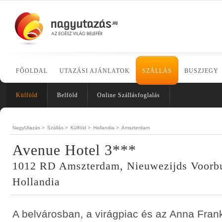
FŐOLDAL
UTAZÁSI AJÁNLATOK
SZÁLLÁS
BUSZJEGY
Külföld
Belföld
Online Szállásfoglalás
NagyUtazás >
Szállás >
Külföld >
Hollandia >
Amszterdam
Avenue Hotel 3***
1012 RD Amszterdam, Nieuwezijds Voorbu
Hollandia
A belvárosban, a virágpiac és az Anna Fran