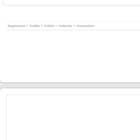
NagyUtazás >
Szállás >
Külföld >
Hollandia >
Amszterdam