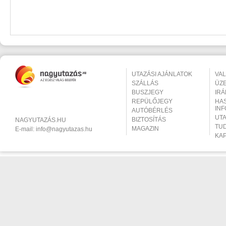
UTAZÁSI AJÁNLATOK
VA
SZÁLLÁS
ÜZ
BUSZJEGY
IR
REPÜLŐJEGY
HA
IN
AUTÓBÉRLÉS
UT
BIZTOSÍTÁS
NAGYUTAZÁS.HU
TU
MAGAZIN
E-mail:
info@nagyutazas.hu
KA