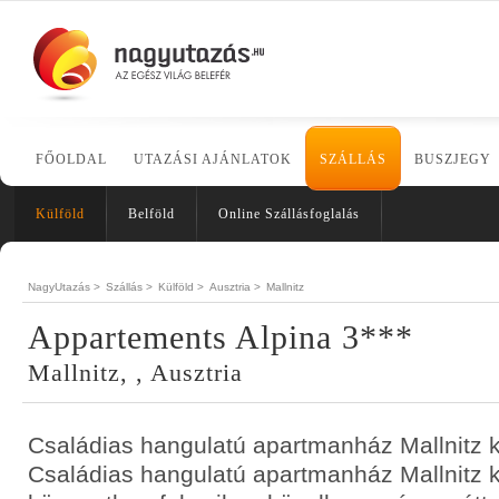
FŐOLDAL
UTAZÁSI AJÁNLATOK
SZÁLLÁS
BUSZJEGY
Külföld
Belföld
Online Szállásfoglalás
NagyUtazás >
Szállás >
Külföld >
Ausztria >
Mallnitz
Appartements Alpina 3***
Mallnitz, , Ausztria
Családias hangulatú apartmanház Mallnitz 
Családias hangulatú apartmanház Mallnitz 