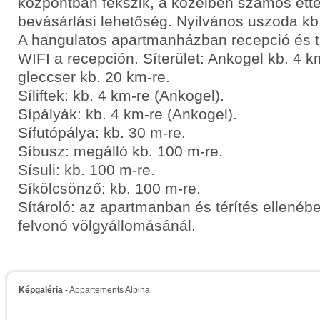
központban fekszik, a közelben számos étt
bevásárlási lehetőség. Nyilvános uszoda kb.
A hangulatos apartmanházban recepció és t
WIFI a recepción. Síterület: Ankogel kb. 4 km
gleccser kb. 20 km-re.
Síliftek: kb. 4 km-re (Ankogel).
Sípályák: kb. 4 km-re (Ankogel).
Sífutópálya: kb. 30 m-re.
Síbusz: megálló kb. 100 m-re.
Sísuli: kb. 100 m-re.
Síkölcsönző: kb. 100 m-re.
Sítároló: az apartmanban és térítés ellenéb
felvonó völgyállomásánál.
Képgaléria
- Appartements Alpina