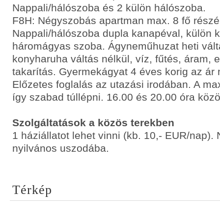
Nappali/hálószoba és 2 külön hálószoba.
F8H: Négyszobás apartman max. 8 fő részér
Nappali/hálószoba dupla kanapéval, külön 
háromágyas szoba. Ágyneműhuzat heti váltá
konyharuha váltás nélkül, víz, fűtés, áram, e
takarítás. Gyermekágyat 4 éves korig az ár 
Előzetes foglalás az utazási irodában. A ma
így szabad túllépni. 16.00 és 20.00 óra közö
Szolgáltatások a közös terekben
1 háziállatot lehet vinni (kb. 10,- EUR/nap)
nyilvános uszodába.
Térkép