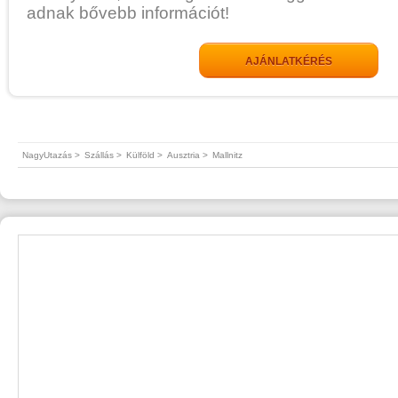
adnak bővebb információt!
AJÁNLATKÉRÉS
NagyUtazás >
Szállás >
Külföld >
Ausztria >
Mallnitz