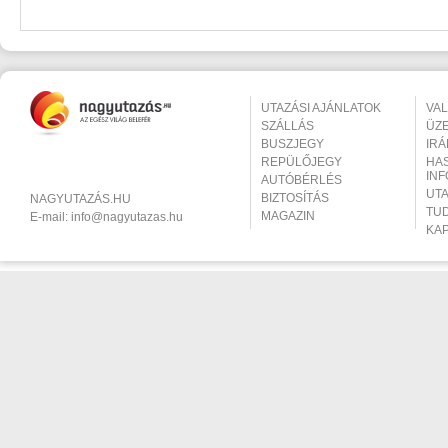
UTAZÁSI AJÁNLATOK
VA
SZÁLLÁS
ÜZ
BUSZJEGY
IR
REPÜLŐJEGY
HA
IN
AUTÓBÉRLÉS
UT
BIZTOSÍTÁS
NAGYUTAZÁS.HU
TU
MAGAZIN
E-mail:
info@nagyutazas.hu
KA