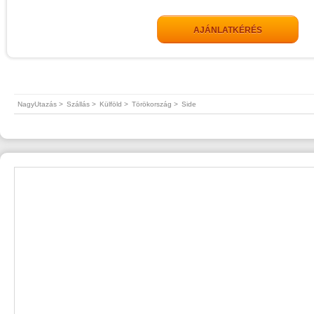
AJÁNLATKÉRÉS
NagyUtazás >
Szállás >
Külföld >
Törökország >
Side