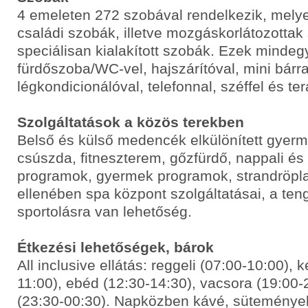
4 emeleten 272 szobával rendelkezik, mely
családi szobák, illetve mozgáskorlátozotta
speciálisan kialakított szobák. Ezek mindeg
fürdőszoba/WC-vel, hajszárítóval, mini bárral,
légkondicionálóval, telefonnal, széffel és ter
Szolgáltatások a közös terekben
Belső és külső medencék elkülönített gyerm
csúszda, fitneszterem, gőzfürdő, nappali és
programok, gyermek programok, strandröpla
ellenében spa központ szolgáltatásai, a teng
sportolásra van lehetőség.
Étkezési lehetőségek, bárok
All inclusive ellátás: reggeli (07:00-10:00), k
11:00), ebéd (12:30-14:30), vacsora (19:00-2
(23:30-00:30). Napközben kávé, sütemények