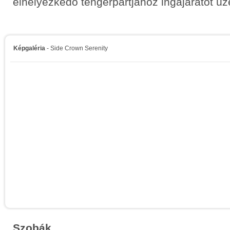
elhelyezkedő tengerpartjához ingajáratot üz
Képgaléria
- Side Crown Serenity
Szobák