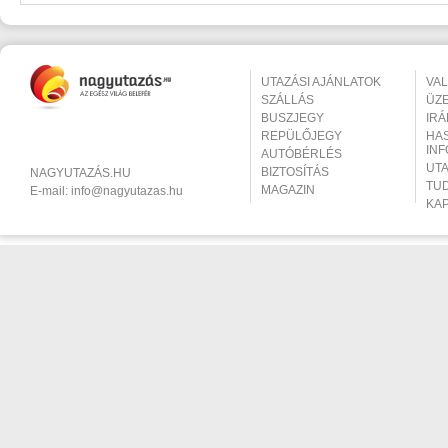
UTAZÁSI AJÁNLATOK
VA
SZÁLLÁS
ÜZ
BUSZJEGY
IR
REPÜLŐJEGY
HA
IN
AUTÓBÉRLÉS
UT
BIZTOSÍTÁS
NAGYUTAZÁS.HU
TU
MAGAZIN
E-mail:
info@nagyutazas.hu
KA