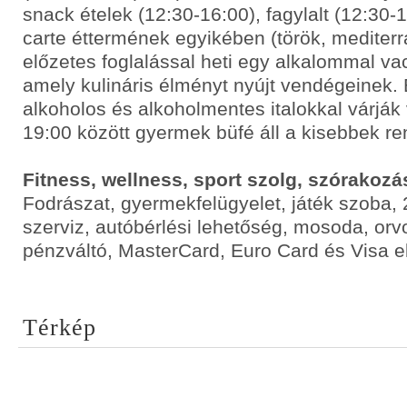
snack ételek (12:30-16:00), fagylalt (12:30-
carte éttermének egyikében (török, mediterr
előzetes foglalással heti egy alkalommal va
amely kulináris élményt nyújt vendégeinek. B
alkoholos és alkoholmentes italokkal várják
19:00 között gyermek büfé áll a kisebbek r
Fitness, wellness, sport szolg, szórakozá
Fodrászat, gyermekfelügyelet, játék szoba,
szerviz, autóbérlési lehetőség, mosoda, orvo
pénzváltó, MasterCard, Euro Card és Visa e
Térkép