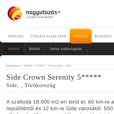
FŐOLDAL
UTAZÁSI AJÁNLATOK
SZÁLLÁS
BUSZJEGY
Külföld
Belföld
Online Szállásfoglalás
NagyUtazás >
Szállás >
Külföld >
Törökország >
Side
Side Crown Serenity 5*****
Side, , Törökország
A szálloda 18.000 m2-en terül el, 60 km-re a
repülőtértől és 12 km-re Side városától. 500