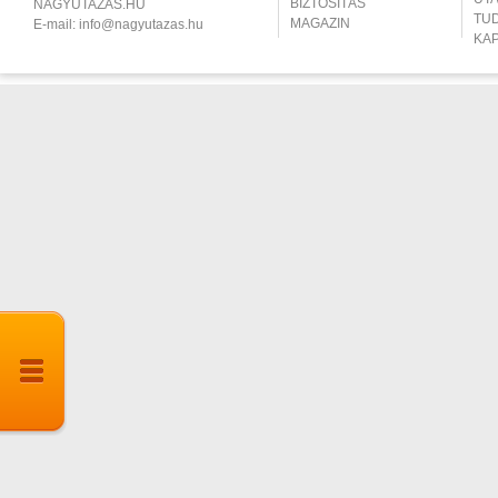
BIZTOSÍTÁS
NAGYUTAZÁS.HU
TU
MAGAZIN
E-mail:
info@nagyutazas.hu
KA