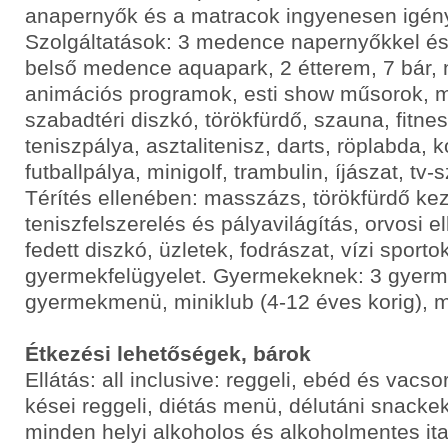
anapernyők és a matracok ingyenesen igén
Szolgáltatások: 3 medence napernyőkkel é
belső medence aquapark, 2 étterem, 7 bár, n
animációs programok, esti show műsorok, m
szabadtéri diszkó, törökfürdő, szauna, fitnes
teniszpálya, asztalitenisz, darts, röplabda, 
futballpálya, minigolf, trambulin, íjászat, tv-
Térítés ellenében: masszázs, törökfürdő kez
teniszfelszerelés és pályavilágítás, orvosi e
fedett diszkó, üzletek, fodrászat, vízi sportok
gyermekfelügyelet. Gyermekeknek: 3 gyer
gyermekmenü, miniklub (4-12 éves korig), m
Étkezési lehetőségek, bárok
Ellátás: all inclusive: reggeli, ebéd és vacs
kései reggeli, diétás menü, délutáni snackek,
minden helyi alkoholos és alkoholmentes ita