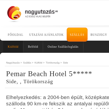
FŐOLDAL
UTAZÁSI AJÁNLATOK
SZÁLLÁS
BUSZJEGY
Külföld
Belföld
Online Szállásfoglalás
NagyUtazás >
Szállás >
Külföld >
Törökország >
Side
Pemar Beach Hotel 5*****
Side, , Törökország
Elhelyezkedés: a 2004-ben épült, középkateg
szálloda 90 km-re fekszik az antalyai repülő