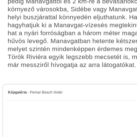
pedig Manavgattól és 2 km-re a bevásárlókö
környező városokba, Sidébe vagy Manavgat
helyi buszjárattal könnyedén eljuthatunk. Ha
hagyhatjuk ki a Manavgat-vízesés megtekinté
hat a nyári forróságban a három méter maga
hűvös levegő. Manavgatban hetente kétszer
melyet szintén mindenképpen érdemes megnéz
Török Riviéra egyik legszebb mecsetét is, 
már messziről hívogatja az arra látogatókat.
Képgaléria
- Pemar Beach Hotel