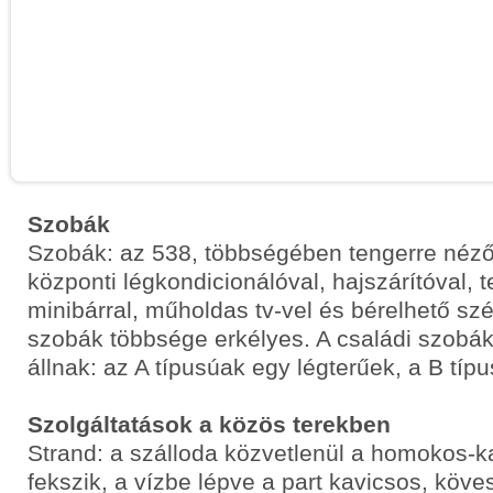
Szobák
Szobák: az 538, többségében tengerre néz
központi légkondicionálóval, hajszárítóval, t
minibárral, műholdas tv-vel és bérelhető szé
szobák többsége erkélyes. A családi szobák
állnak: az A típusúak egy légterűek, a B tí
Szolgáltatások a közös terekben
Strand: a szálloda közvetlenül a homokos-k
fekszik, a vízbe lépve a part kavicsos, köv