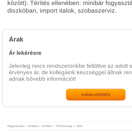
között). Térítés ellenében: minibár fogyasztá
diszkóban, import italok, szobaszerviz.
Árak
Ár lekérésre
Jelenleg nincs rendszerünkbe feltöltve az adott 
érvényes ár, de kollégáink készséggel állnak re
adnak bővebb információt!
AJÁNLATKÉRÉS
NagyUtazás >
Szállás >
Külföld >
Törökország >
Side