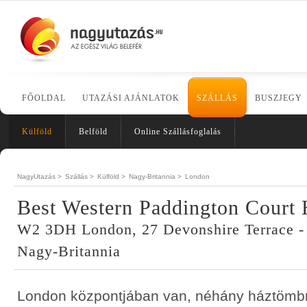
FŐOLDAL
UTAZÁSI AJÁNLATOK
SZÁLLÁS
BUSZJEGY
Külföld
Belföld
Online Szállásfoglalás
NagyUtazás >
Szállás >
Külföld >
Nagy-Britannia >
London
Best Western Paddington Court 
W2 3DH London, 27 Devonshire Terrace -
Nagy-Britannia
London központjában van, néhány háztömb