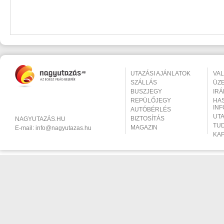
UTAZÁSI AJÁNLATOK
VA
SZÁLLÁS
ÜZ
BUSZJEGY
IR
REPÜLŐJEGY
HA
IN
AUTÓBÉRLÉS
UT
BIZTOSÍTÁS
NAGYUTAZÁS.HU
TU
MAGAZIN
E-mail:
info@nagyutazas.hu
KA