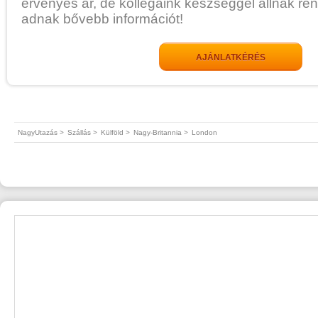
érvényes ár, de kollégáink készséggel állnak re
adnak bővebb információt!
AJÁNLATKÉRÉS
NagyUtazás >
Szállás >
Külföld >
Nagy-Britannia >
London