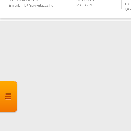
BIZTOSÍTÁS
NAGYUTAZÁS.HU
TU
MAGAZIN
E-mail:
info@nagyutazas.hu
KA