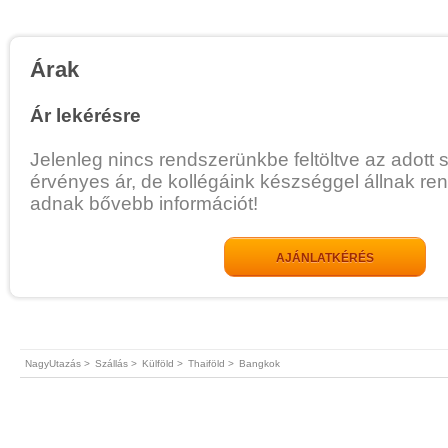
Árak
Ár lekérésre
Jelenleg nincs rendszerünkbe feltöltve az adott 
érvényes ár, de kollégáink készséggel állnak re
adnak bővebb információt!
AJÁNLATKÉRÉS
NagyUtazás >
Szállás >
Külföld >
Thaiföld >
Bangkok