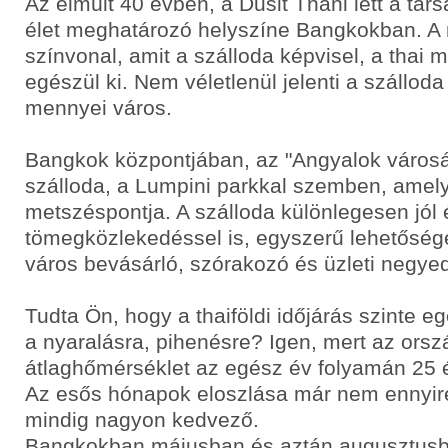
Az elmúlt 40 évben, a Dusit Thani lett a társ
élet meghatározó helyszíne Bangkokban. A 
színvonal, amit a szálloda képvisel, a thai 
egészül ki. Nem véletlenül jelenti a szálloda
mennyei város.
Bangkok központjában, az "Angyalok városá
szálloda, a Lumpini parkkal szemben, amel
metszéspontja. A szálloda különlegesen jól 
tömegközlekedéssel is, egyszerű lehetőséget
város bevásárló, szórakozó és üzleti negye
Tudta Ön, hogy a thaiföldi időjárás szinte e
a nyaralásra, pihenésre? Igen, mert az ország
átlaghőmérséklet az egész év folyamán 25 é
Az esős hónapok eloszlása már nem ennyi
mindig nagyon kedvező.
Bangkokban májusban és aztán augusztus