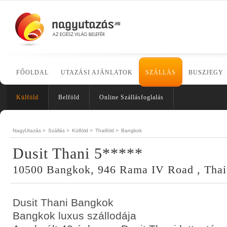
FŐOLDAL
UTAZÁSI AJÁNLATOK
SZÁLLÁS
BUSZJEGY
Külföld
Belföld
Online Szállásfoglalás
NagyUtazás >
Szállás >
Külföld >
Thaiföld >
Bangkok
Dusit Thani 5*****
10500 Bangkok, 946 Rama IV Road , Thai
Dusit Thani Bangkok
Bangkok luxus szállodája