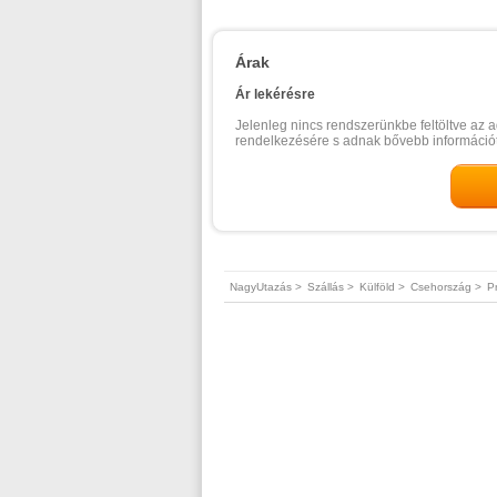
Árak
Ár lekérésre
Jelenleg nincs rendszerünkbe feltöltve az a
rendelkezésére s adnak bővebb információt
NagyUtazás >
Szállás >
Külföld >
Csehország >
P