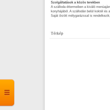
Szolgáltatások a közös terekben
A szálloda éttermeiben a kiváló menüajá
konyhájából. A szállodán belül koktél és a
Saját őrzött mélygarázssal is rendelkezi
Térkép