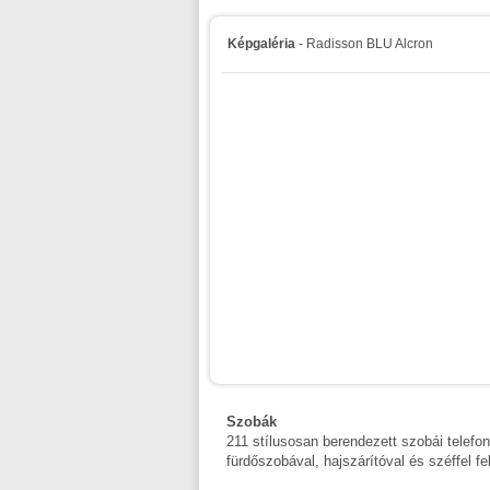
Képgaléria
- Radisson BLU Alcron
Szobák
211 stílusosan berendezett szobái telefonn
fürdőszobával, hajszárítóval és széffel fel