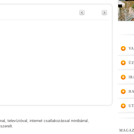
VA
Ü
IR
HA
UT
al, televízióval, internet csatlakozással minibárral,
szerelt.
MAGAZ