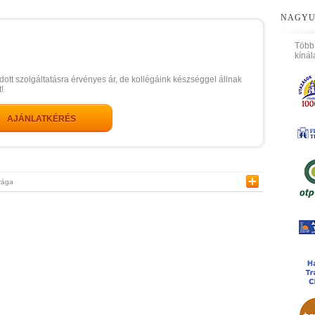
NAGYU
Több
kínál
dott szolgáltatásra érvényes ár, de kollégáink készséggel állnak
!
AJÁNLATKÉRÉS
rága