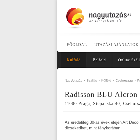
FŐOLDAL
UTAZÁSI AJÁNLATOK
Külföld
Belföld
Online Száll
NagyUtazás >
Szállás >
Külföld >
Csehország >
P
Radisson BLU Alcron 
11000 Prága, Stepanska 40, Csehors
Az eredetileg 30-as évek elején Art Deco 
dicsekedhet, mint fénykorában.