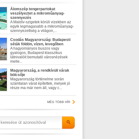
Álomszép tengerpartokat
veszélyeztet a mikroműanyag-
szennyezés
A Maldív-szigetek körüli vizekben az
egyik legmagasabb a mikroműanyag-
szennyezettség a világon,...
Csodás Magyarország: Budapesti
séták földön, vízen, levegőben
A hagyományos buszos vagy
gyalogos, Budapest klasszikus
látnivalóit bemutató városnézések
melle...
Magyarország, a rendkívüli várak
bölcsője
Magyarország történelme során
számtalan várat építettek, melyek jó
része ma már nem áll, vagy c...
MÉG TÖBB HÍR