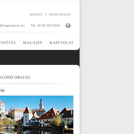
BELÉPÉS
REGISZTRÁCIÓ
o@nagyutazas.hu
Tel.: 06 30 343 4343
TOSÍTÁS
MAGAZIN
KAPCSOLAT
OLÓDÓ ORSZÁG
zág