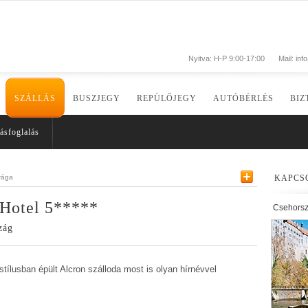
Nyitva: H-P 9:00-17:00
Mail:
inf
SZÁLLÁS
BUSZJEGY
REPÜLŐJEGY
AUTÓBÉRLÉS
BIZ
ásfoglalás
rága
KAPCS
Hotel 5*****
Csehors
zág
stílusban épült Alcron szálloda most is olyan hírnévvel