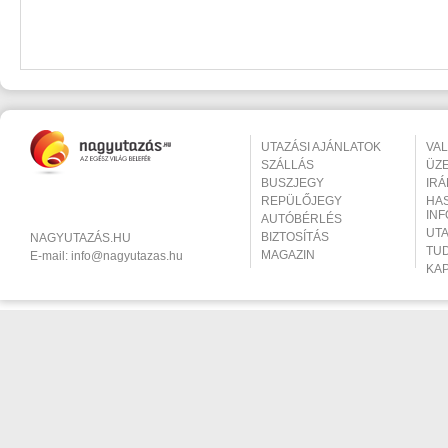
UTAZÁSI AJÁNLATOK
VA
SZÁLLÁS
ÜZ
BUSZJEGY
IR
REPÜLŐJEGY
HA
IN
AUTÓBÉRLÉS
UT
BIZTOSÍTÁS
NAGYUTAZÁS.HU
TU
MAGAZIN
E-mail:
info@nagyutazas.hu
KA