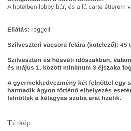
A hotelben lobby bár, és a lá carte étterem 
Ellátás:
reggeli
Szilveszteri vacsora felára (kötelező):
45 0
Szilveszteri és húsvéti időszakban, valami
és május 1. között minimum 3 éjszaka fog
A gyermekkedvezmény két felnőttel egy 
harmadik ágyon történő elhelyezés eseté
felnőttek a kétágyas szoba árát fizetik.
Térkép