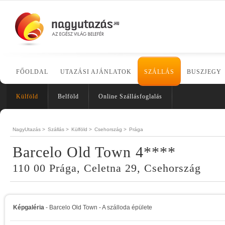
FŐOLDAL
UTAZÁSI AJÁNLATOK
SZÁLLÁS
BUSZJEGY
Külföld
Belföld
Online Szállásfoglalás
NagyUtazás >
Szállás >
Külföld >
Csehország >
Prága
Barcelo Old Town 4****
110 00 Prága, Celetna 29, Csehország
Képgaléria
- Barcelo Old Town - A szálloda épülete