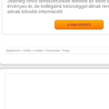
Jelenleg nincs rendszerünkbe feltöltve az adott 
érvényes ár, de kollégáink készséggel állnak re
adnak bővebb információt!
AJÁNLATKÉRÉS
NagyUtazás >
Szállás >
Külföld >
Csehország >
Prága