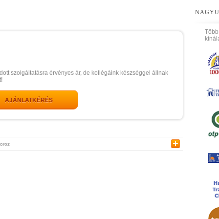
NAGYU
Több
kínál
dott szolgáltatásra érvényes ár, de kollégáink készséggel állnak
!
AJÁNLATKÉRÉS
toroz