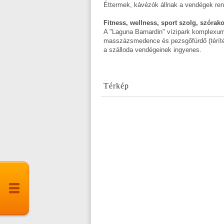
Éttermek, kávézók állnak a vendégek ren
Fitness, wellness, sport szolg, szórak
A "Laguna Barnardin" vízipark komplex
masszázsmedence és pezsgőfürdő (térítés
a szálloda vendégeinek ingyenes.
Térkép