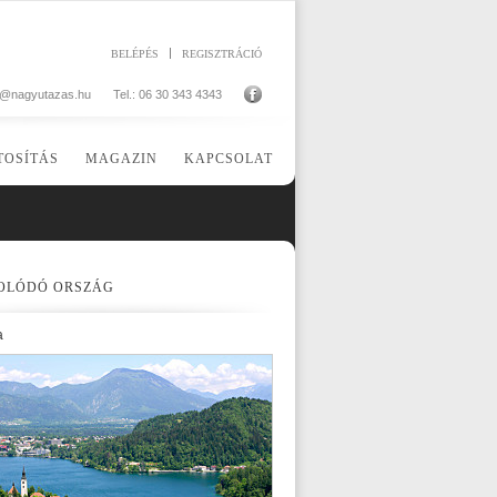
BELÉPÉS
REGISZTRÁCIÓ
o@nagyutazas.hu
Tel.: 06 30 343 4343
TOSÍTÁS
MAGAZIN
KAPCSOLAT
OLÓDÓ ORSZÁG
a