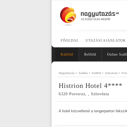
FŐOLDAL
UTAZÁSI AJÁNLATOK
Külföld
Belföld
Online Száll
NagyUtazás >
Szállás >
Külföld >
Szlovénia >
Por
Histrion Hotel 4****
6320 Portoroz, , Szlovénia
A hotel közvetlenül a tengerparton fekszi