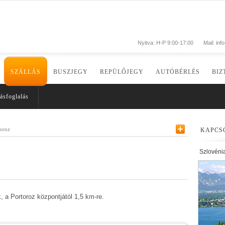
Nyitva: H-P 9:00-17:00
Mail:
inf
SZÁLLÁS
BUSZJEGY
REPÜLŐJEGY
AUTÓBÉRLÉS
BIZ
ásfoglalás
toroz
KAPCS
Szlovéni
k, a Portoroz központjától 1,5 km-re.