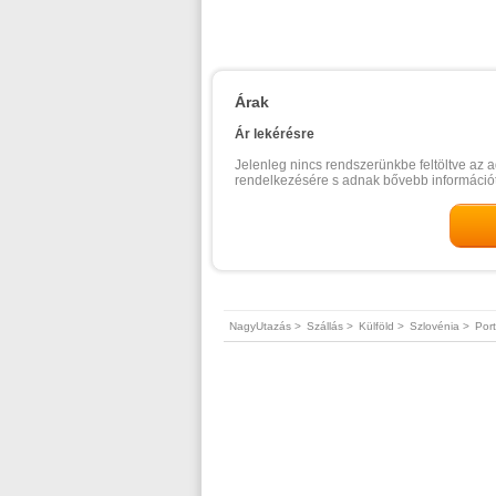
Árak
Ár lekérésre
Jelenleg nincs rendszerünkbe feltöltve az a
rendelkezésére s adnak bővebb információt
NagyUtazás >
Szállás >
Külföld >
Szlovénia >
Por