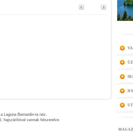
VA
Ü
IR
HA
UT
 a Laguna Bernardin-ra néz.
l, hajszárítóval vannak felszerelve.
MAGAZ