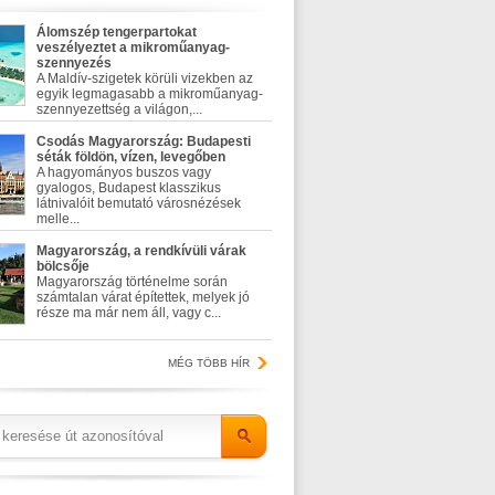
Álomszép tengerpartokat
veszélyeztet a mikroműanyag-
szennyezés
A Maldív-szigetek körüli vizekben az
egyik legmagasabb a mikroműanyag-
szennyezettség a világon,...
Csodás Magyarország: Budapesti
séták földön, vízen, levegőben
A hagyományos buszos vagy
gyalogos, Budapest klasszikus
látnivalóit bemutató városnézések
melle...
Magyarország, a rendkívüli várak
bölcsője
Magyarország történelme során
számtalan várat építettek, melyek jó
része ma már nem áll, vagy c...
MÉG TÖBB HÍR