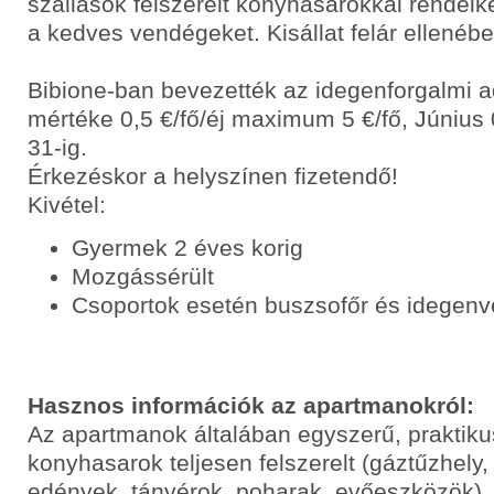
szállások felszerelt konyhasarokkal rendelk
a kedves vendégeket. Kisállat felár ellenéb
Bibione-ban bevezették az idegenforgalmi 
mértéke 0,5 €/fő/éj maximum 5 €/fő, Június 
31-ig.
Érkezéskor a helyszínen fizetendő!
Kivétel:
Gyermek 2 éves korig
Mozgássérült
Csoportok esetén buszsofőr és idegenv
Hasznos információk az apartmanokról:
Az apartmanok általában egyszerű, praktik
konyhasarok teljesen felszerelt (gáztűzhely,
edények, tányérok, poharak, evőeszközök),