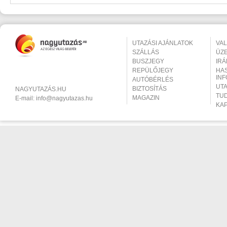
UTAZÁSI AJÁNLATOK
VA
SZÁLLÁS
ÜZ
BUSZJEGY
IR
REPÜLŐJEGY
HA
IN
AUTÓBÉRLÉS
UT
BIZTOSÍTÁS
NAGYUTAZÁS.HU
TU
MAGAZIN
E-mail:
info@nagyutazas.hu
KA