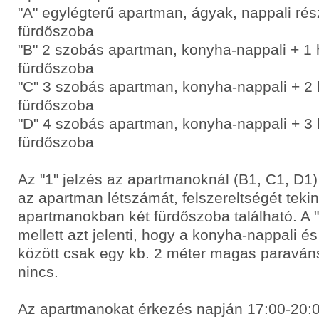
"A" egylégterű apartman, ágyak, nappali ré
fürdőszoba
"B" 2 szobás apartman, konyha-nappali + 1
fürdőszoba
"C" 3 szobás apartman, konyha-nappali + 2
fürdőszoba
"D" 4 szobás apartman, konyha-nappali + 3
fürdőszoba
Az "1" jelzés az apartmanoknál (B1, C1, D1)
az apartman létszámát, felszereltségét tekint
apartmanokban két fürdőszoba található. A "
mellett azt jelenti, hogy a konyha-nappali é
között csak egy kb. 2 méter magas paraváns
nincs.
Az apartmanokat érkezés napján 17:00-20:00