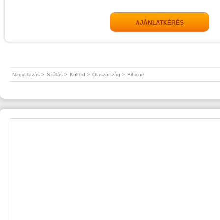
AJÁNLATKÉRÉS
NagyUtazás >
Szállás >
Külföld >
Olaszország >
Bibione