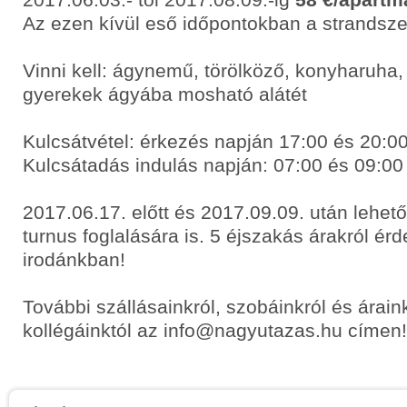
Az ezen kívül eső időpontokban a strandsze
Vinni kell: ágynemű, törölköző, konyharuha, 
gyerekek ágyába mosható alátét
Kulcsátvétel: érkezés napján 17:00 és 20:00
Kulcsátadás indulás napján: 07:00 és 09:00
2017.06.17. előtt és 2017.09.09. után lehet
turnus foglalására is. 5 éjszakás árakról ér
irodánkban!
További szállásainkról, szobáinkról és árain
kollégáinktól az info@nagyutazas.hu címen!