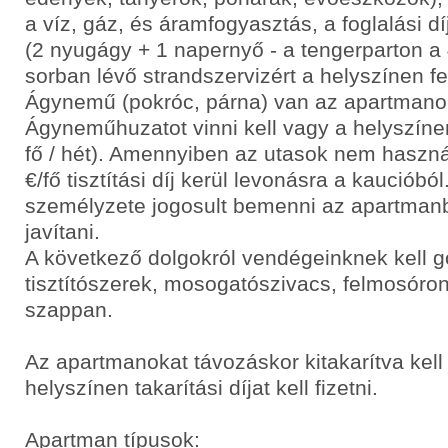
a víz, gáz, és áramfogyasztás, a foglalási dí
(2 nyugágy + 1 napernyő - a tengerparton a 4
sorban lévő strandszervizért a helyszínen felá
Ágynemű (pokróc, párna) van az apartmano
Ágyneműhuzatot vinni kell vagy a helyszínen 
fő / hét). Amennyiben az utasok nem haszn
€/fő tisztítási díj kerül levonásra a kaucióból
személyzete jogosult bemenni az apartmanba 
javítani.
A következő dolgokról vendégeinknek kell 
tisztítószerek, mosogatószivacs, felmosóro
szappan.
Az apartmanokat távozáskor kitakarítva kell
helyszínen takarítási díjat kell fizetni.
Apartman típusok: