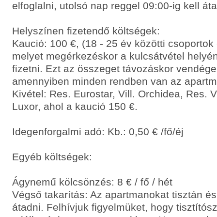
elfoglalni, utolsó nap reggel 09:00-ig kell áta
Helyszínen fizetendő költségek:
Kaució: 100 €, (18 - 25 év közötti csoporto
melyet megérkezéskor a kulcsátvétel helyén
fizetni. Ezt az összeget távozáskor vendége
amennyiben minden rendben van az apart
Kivétel: Res. Eurostar, Vill. Orchidea, Res. 
Luxor, ahol a kaució 150 €.
Idegenforgalmi adó: Kb.: 0,50 € /fő/éj
Egyéb költségek:
Ágynemű kölcsönzés: 8 € / fő / hét
Végső takarítás: Az apartmanokat tisztán és
átadni. Felhívjuk figyelmüket, hogy tisztító