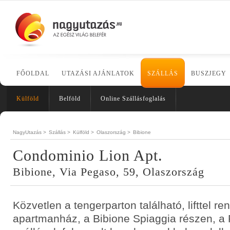
FŐOLDAL
UTAZÁSI AJÁNLATOK
SZÁLLÁS
BUSZJEGY
Külföld
Belföld
Online Szállásfoglalás
NagyUtazás >
Szállás >
Külföld >
Olaszország >
Bibione
Condominio Lion Apt.
Bibione, Via Pegaso, 59, Olaszország
Közvetlen a tengerparton található, lifttel r
apartmanház, a Bibione Spiaggia részen, a