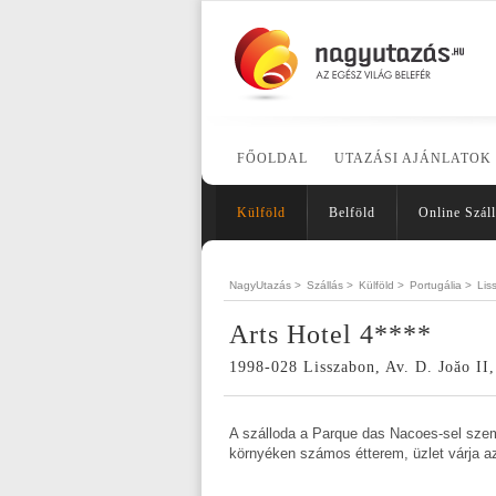
FŐOLDAL
UTAZÁSI AJÁNLATOK
Külföld
Belföld
Online Száll
NagyUtazás >
Szállás >
Külföld >
Portugália >
Lis
Arts Hotel 4****
1998-028 Lisszabon, Av. D. Joăo II,
A szálloda a Parque das Nacoes-sel szem
környéken számos étterem, üzlet várja a