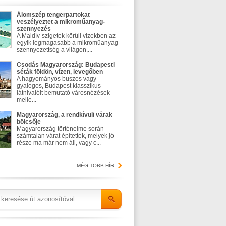
Álomszép tengerpartokat
veszélyeztet a mikroműanyag-
szennyezés
A Maldív-szigetek körüli vizekben az
egyik legmagasabb a mikroműanyag-
szennyezettség a világon,...
Csodás Magyarország: Budapesti
séták földön, vízen, levegőben
A hagyományos buszos vagy
gyalogos, Budapest klasszikus
látnivalóit bemutató városnézések
melle...
Magyarország, a rendkívüli várak
bölcsője
Magyarország történelme során
számtalan várat építettek, melyek jó
része ma már nem áll, vagy c...
MÉG TÖBB HÍR