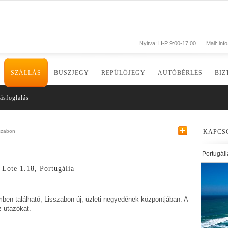
Nyitva: H-P 9:00-17:00
Mail:
inf
SZÁLLÁS
BUSZJEGY
REPÜLŐJEGY
AUTÓBÉRLÉS
BIZ
ásfoglalás
szabon
KAPCS
Portugáli
 Lote 1.18, Portugália
ben található, Lisszabon új, üzleti negyedének központjában. A
z utazókat.