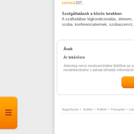
kérhet&
337;.
Szolgáltatások a közös terekben
A szállodában légkondicionálás, étterem, 
szoba, konferenciatermek, szobaszervíz, 
Árak
Ár lekérésre
Jelenleg nincs rendszerünkbe feltöltve az a
rendelkezésére s adnak bővebb információt
NagyUtazás >
Szállás >
Külföld >
Portugália >
Lis