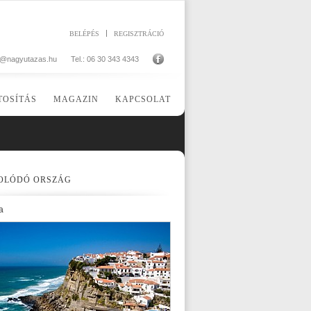
BELÉPÉS
REGISZTRÁCIÓ
o@nagyutazas.hu
Tel.: 06 30 343 4343
TOSÍTÁS
MAGAZIN
KAPCSOLAT
OLÓDÓ ORSZÁG
a