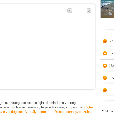
VA
Ü
IR
HA
UT
gn, az avantgarde technológia, de minden a vendég
őszoba, műholdas televízió, légkondicionáló, központi f&
369;tés,
MAGAZ
várja a vendégeket. Akadálymentesített és nem-dohányzó szoba