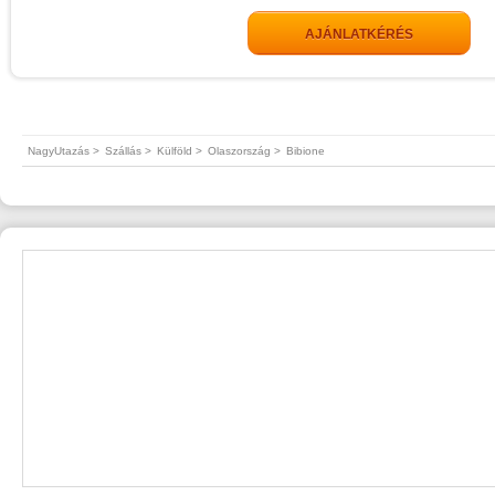
AJÁNLATKÉRÉS
NagyUtazás >
Szállás >
Külföld >
Olaszország >
Bibione