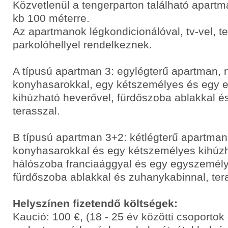
Közvetlenül a tengerparton található apartm
kb 100 méterre.
Az apartmanok légkondicionálóval, tv-vel, t
parkolóhellyel rendelkeznek.
A típusú apartman 3: egylégterű apartman, 
konyhasarokkal, egy kétszemélyes és egy
kihúzható heverővel, fürdőszoba ablakkal é
terasszal.
B típusú apartman 3+2: kétlégterű apartman
konyhasarokkal és egy kétszemélyes kihúzh
hálószoba franciaággyal és egy egyszemély
fürdőszoba ablakkal és zuhanykabinnal, ter
Helyszínen fizetendő költségek:
Kaució: 100 €, (18 - 25 év közötti csoporto