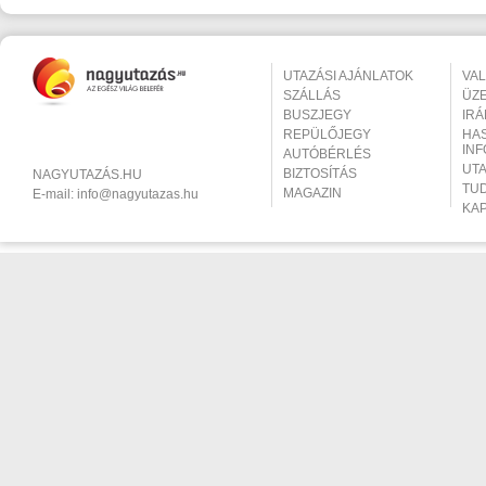
UTAZÁSI AJÁNLATOK
VA
SZÁLLÁS
ÜZ
BUSZJEGY
IR
REPÜLŐJEGY
HA
IN
AUTÓBÉRLÉS
UT
BIZTOSÍTÁS
NAGYUTAZÁS.HU
TU
MAGAZIN
E-mail:
info@nagyutazas.hu
KA