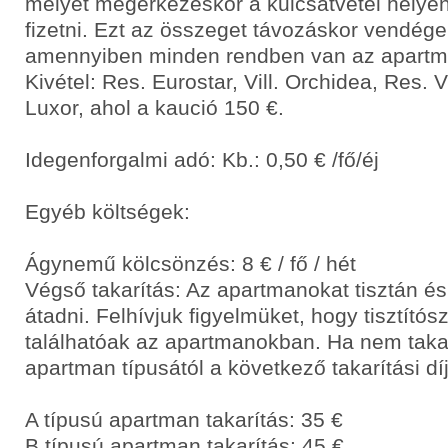
melyet megérkezéskor a kulcsátvétel helyén
fizetni. Ezt az összeget távozáskor vendége
amennyiben minden rendben van az apart
Kivétel: Res. Eurostar, Vill. Orchidea, Res. 
Luxor, ahol a kaució 150 €.
Idegenforgalmi adó: Kb.: 0,50 € /fő/éj
Egyéb költségek:
Ágynemű kölcsönzés: 8 € / fő / hét
Végső takarítás: Az apartmanokat tisztán és
átadni. Felhívjuk figyelmüket, hogy tisztító
találhatóak az apartmanokban. Ha nem takar
apartman típusától a következő takarítási díj
A típusú apartman takarítás: 35 €
B típusú apartman takarítás: 45 €