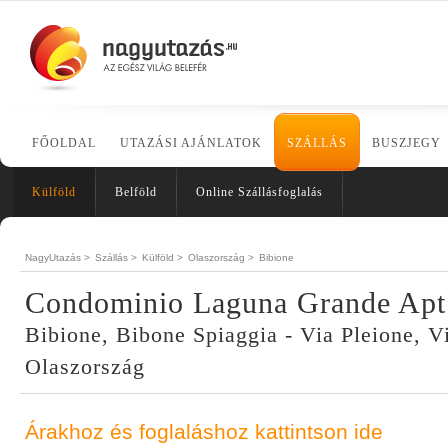
FŐOLDAL
UTAZÁSI AJÁNLATOK
SZÁLLÁS
BUSZJEGY
Külföld
Belföld
Online Szállásfoglalás
NagyUtazás >
Szállás >
Külföld >
Olaszország >
Bibione
Condominio Laguna Grande Apt
Bibione, Bibone Spiaggia - Via Pleione, Vi
Olaszország
Árakhoz és foglaláshoz kattintson ide