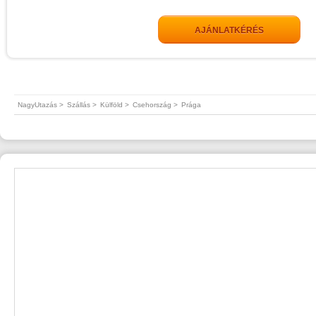
AJÁNLATKÉRÉS
NagyUtazás >
Szállás >
Külföld >
Csehország >
Prága