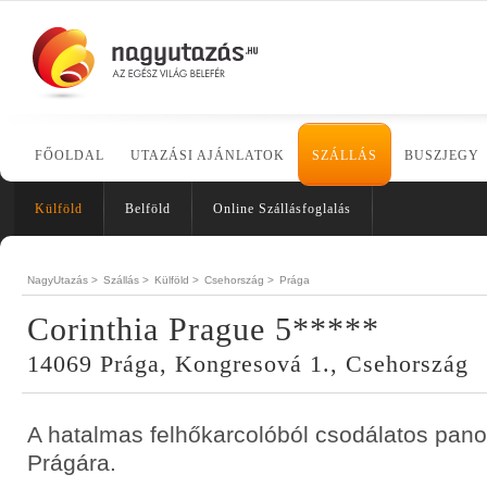
FŐOLDAL
UTAZÁSI AJÁNLATOK
SZÁLLÁS
BUSZJEGY
Külföld
Belföld
Online Szállásfoglalás
NagyUtazás >
Szállás >
Külföld >
Csehország >
Prága
Corinthia Prague 5*****
14069 Prága, Kongresová 1., Csehország
A hatalmas felhőkarcolóból csodálatos pano
Prágára.