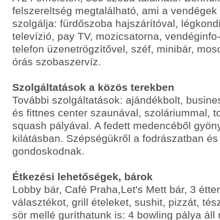
felszereltség megtalálható, ami a vendégek
szolgálja: fürdőszoba hajszárítóval, légkon
televízió, pay TV, mozicsatorna, vendéginfo
telefon üzenetrögzítővel, széf, minibár, mos
órás szobaszervíz.
Szolgáltatások a közös terekben
További szolgáltatások: ajándékbolt, busin
és fittnes center szaunával, szoláriummal, 
squash pályával. A fedett medencéből gyön
kilátásban. Szépségükről a fodrászatban é
gondoskodnak.
Étkezési lehetőségek, bárok
Lobby bár, Café Praha,Let's Mett bár, 3 étte
választékot, grill ételeket, sushit, pizzát, té
sör mellé guríthatunk is: 4 bowling pálya ál