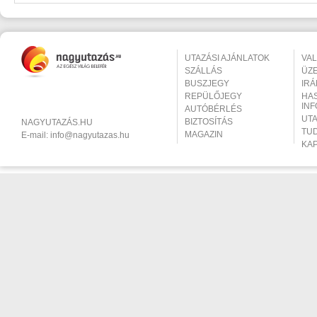
UTAZÁSI AJÁNLATOK
VA
SZÁLLÁS
ÜZ
BUSZJEGY
IR
REPÜLŐJEGY
HA
IN
AUTÓBÉRLÉS
UT
BIZTOSÍTÁS
NAGYUTAZÁS.HU
TU
MAGAZIN
E-mail:
info@nagyutazas.hu
KA