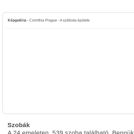
Képgaléria
- Corinthia Prague - A szálloda épülete
Szobák
A 24 emeleten, 539 szoba található. Bennü