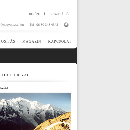
BELÉPÉS
REGISZTRÁCIÓ
o@nagyutazas.hu
Tel.: 06 30 343 4343
TOSÍTÁS
MAGAZIN
KAPCSOLAT
OLÓDÓ ORSZÁG
rszág