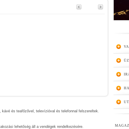
VA
Ü
IR
HA
UT
 kávé és teafőzővel, televízióval és telefonnal felszereltek.
MAGAZ
tlakozási lehetőség áll a vendégek rendelkezésére.