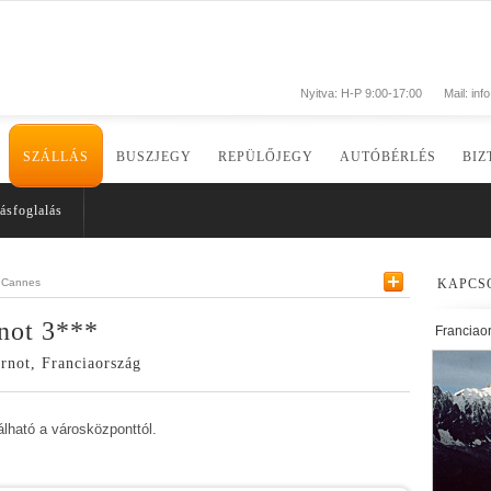
Nyitva: H-P 9:00-17:00
Mail:
inf
SZÁLLÁS
BUSZJEGY
REPÜLŐJEGY
AUTÓBÉRLÉS
BIZ
ásfoglalás
Cannes
KAPCS
not 3***
Franciao
rnot, Franciaország
álható a városközponttól.