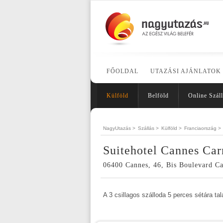
FŐOLDAL
UTAZÁSI AJÁNLATOK
Külföld
Belföld
Online Száll
NagyUtazás >
Szállás >
Külföld >
Franciaország >
Suitehotel Cannes Car
06400 Cannes, 46, Bis Boulevard Ca
A 3 csillagos szálloda 5 perces sétára tal