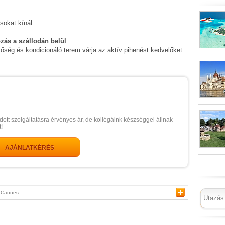
sokat kínál.
ozás a szállodán belül
ség és kondicionáló terem várja az aktív pihenést kedvelőket.
dott szolgáltatásra érvényes ár, de kollégáink készséggel állnak
!
AJÁNLATKÉRÉS
Cannes