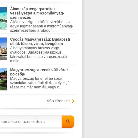
Álomszép tengerpartokat
veszélyeztet a mikroműanyag-
szennyezés
A Maldív-szigetek körüli vizekben az
egyik legmagasabb a mikroműanyag-
szennyezettség a világon,...
Csodás Magyarország: Budapesti
séták földön, vízen, levegőben
A hagyományos buszos vagy
gyalogos, Budapest klasszikus
látnivalóit bemutató városnézések
melle...
Magyarország, a rendkívüli várak
bölcsője
Magyarország történelme során
számtalan várat építettek, melyek jó
része ma már nem áll, vagy c...
MÉG TÖBB HÍR