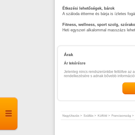
Étkezési lehetőségek, bárok
A száloda étterme és bárja is ízletes fogá
Fitness, wellness, sport szolg, szórak
Heti egyszeri alkalommal masszázs lehető
Árak
Ár lekérésre
Jelenleg nincs rendszerünkbe feltöltve az a
rendelkezésére s adnak bővebb információt
NagyUtazás >
Szállás >
Külföld >
Franciaország >