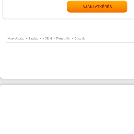
AJÁNLATKÉRÉS
NagyUtazás >
Szállás >
Külföld >
Portugália >
Cascais