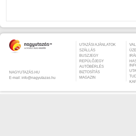
UTAZÁSI AJÁNLATOK
VA
SZÁLLÁS
ÜZ
BUSZJEGY
IR
REPÜLŐJEGY
HA
IN
AUTÓBÉRLÉS
UT
BIZTOSÍTÁS
NAGYUTAZÁS.HU
TU
MAGAZIN
E-mail:
info@nagyutazas.hu
KA