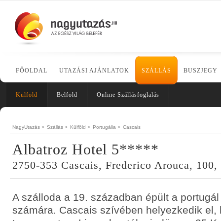
FŐOLDAL
UTAZÁSI AJÁNLATOK
SZÁLLÁS
BUSZJEGY
Külföld
Belföld
Online Szállásfoglalás
NagyUtazás >
Szállás >
Külföld >
Portugália >
Cascais
Albatroz Hotel 5*****
2750-353 Cascais, Frederico Arouca, 100, 
A szálloda a 19. században épült a portugál 
számára. Cascais szívében helyezkedik el, 