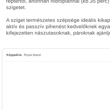
reptértől, ahonnan hidroplánnal (kb.35 perc)
szigetet.
A sziget természetes szépsége ideális kikap
aktív és passzív pihenést kedvelőknek egyar
kifejezetten nászutasoknak, pároknak ajánlj
Képgaléria
- Royal Island