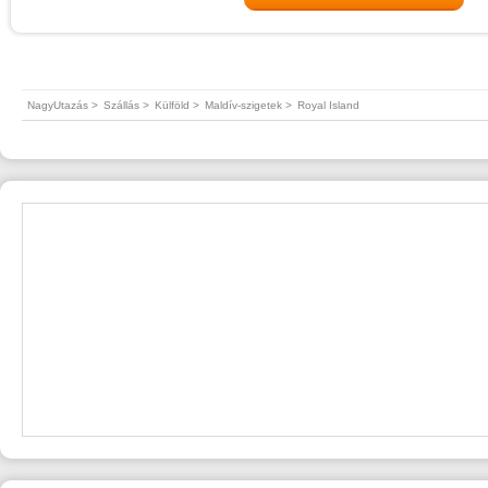
NagyUtazás >
Szállás >
Külföld >
Maldív-szigetek >
Royal Island