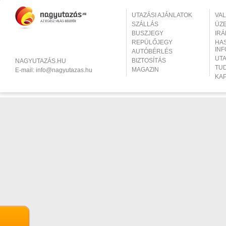
UTAZÁSI AJÁNLATOK
VA
SZÁLLÁS
ÜZ
BUSZJEGY
IR
REPÜLŐJEGY
HA
IN
AUTÓBÉRLÉS
UT
BIZTOSÍTÁS
NAGYUTAZÁS.HU
TU
MAGAZIN
E-mail:
info@nagyutazas.hu
KA