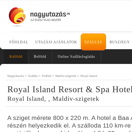
FŐOLDAL
UTAZÁSI AJÁNLATOK
SZÁLLÁS
BUSZJEGY
Külföld
Belföld
Online Szállásfoglalás
NagyUtazás >
Szállás >
Külföld >
Maldív-szigetek >
Royal Island
Royal Island Resort & Spa Hote
Royal Island, , Maldív-szigetek
A sziget mérete 800 x 220 m. A hotel a Baa A
részén helyezkedik el. A szálloda 110 km-re 