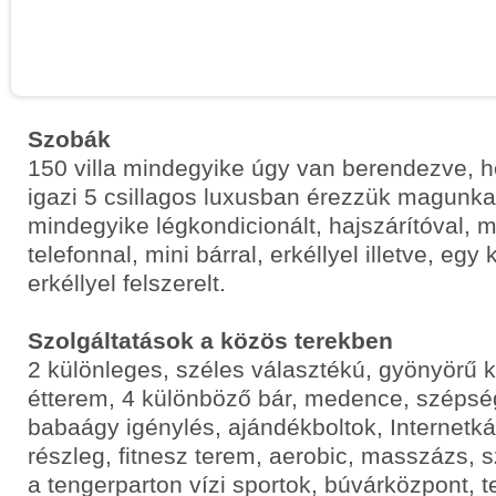
Szobák
150 villa mindegyike úgy van berendezve, 
igazi 5 csillagos luxusban érezzük magunka
mindegyike légkondicionált, hajszárítóval, m
telefonnal, mini bárral, erkéllyel illetve, egy
erkéllyel felszerelt.
Szolgáltatások a közös terekben
2 különleges, széles választékú, gyönyörű k
étterem, 4 különböző bár, medence, szépsé
babaágy igénylés, ajándékboltok, Internetk
részleg, fitnesz terem, aerobic, masszázs, s
a tengerparton vízi sportok, búvárközpont, t