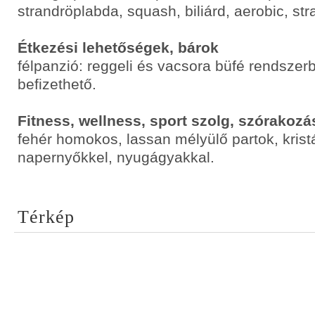
strandröplabda, squash, biliárd, aerobic, str
Étkezési lehetőségek, bárok
félpanzió: reggeli és vacsora büfé rendszer
befizethető.
Fitness, wellness, sport szolg, szórakozá
fehér homokos, lassan mélyülő partok, kristál
napernyőkkel, nyugágyakkal.
Térkép