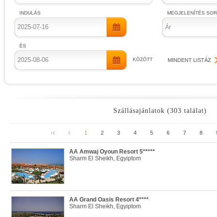
INDULÁS
MEGJELENÍTÉS SO
Ár
ÉS
KÖZÖTT
MINDENT LISTÁZ
Szállásajánlatok (303 találat)
1
2
3
4
5
6
7
8
AA Amwaj Oyoun Resort 5*****
Sharm El Sheikh, Egyiptom
AA Grand Oasis Resort 4****
Sharm El Sheikh, Egyiptom