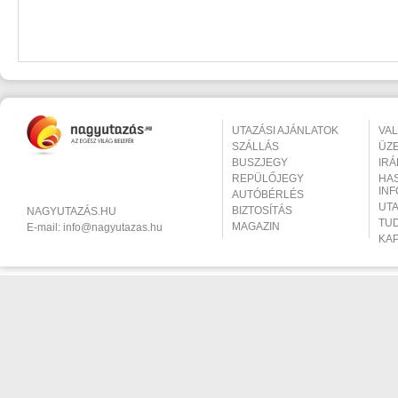
UTAZÁSI AJÁNLATOK
VA
SZÁLLÁS
ÜZ
BUSZJEGY
IR
REPÜLŐJEGY
HA
IN
AUTÓBÉRLÉS
UT
BIZTOSÍTÁS
NAGYUTAZÁS.HU
TU
MAGAZIN
E-mail:
info@nagyutazas.hu
KA