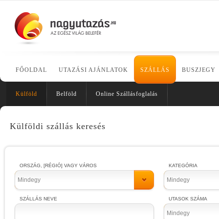
FŐOLDAL
UTAZÁSI AJÁNLATOK
SZÁLLÁS
BUSZJEGY
Külföld
Belföld
Online Szállásfoglalás
Külföldi szállás keresés
ORSZÁG, [RÉGIÓ] VAGY VÁROS
KATEGÓRIA
Mindegy
Mindegy
SZÁLLÁS NEVE
UTASOK SZÁMA
Mindegy