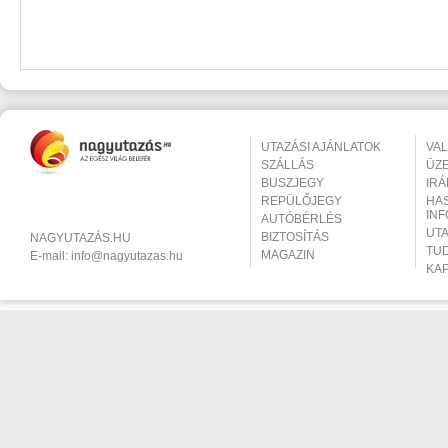
UTAZÁSI AJÁNLATOK
VA
SZÁLLÁS
ÜZ
BUSZJEGY
IR
REPÜLŐJEGY
HA
IN
AUTÓBÉRLÉS
UT
BIZTOSÍTÁS
NAGYUTAZÁS.HU
TU
MAGAZIN
E-mail:
info@nagyutazas.hu
KA