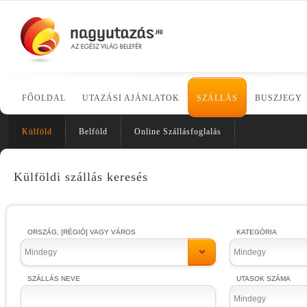
FŐOLDAL
UTAZÁSI AJÁNLATOK
SZÁLLÁS
BUSZJEGY
Külföld
Belföld
Online Szállásfoglalás
Külföldi szállás keresés
ORSZÁG, [RÉGIÓ] VAGY VÁROS
KATEGÓRIA
Mindegy
Mindegy
SZÁLLÁS NEVE
UTASOK SZÁMA
Mindegy