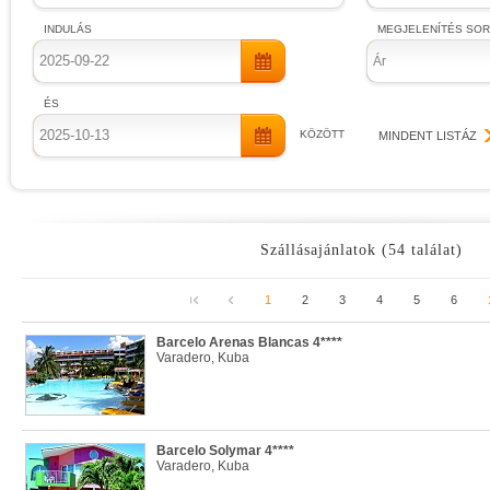
INDULÁS
MEGJELENÍTÉS SO
Ár
ÉS
KÖZÖTT
MINDENT LISTÁZ
Szállásajánlatok (54 találat)
1
2
3
4
5
6
Barcelo Arenas Blancas 4****
Varadero, Kuba
Barcelo Solymar 4****
Varadero, Kuba