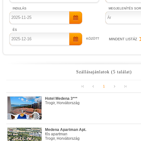
INDULÁS
MEGJELENÍTÉS SO
Ár
ÉS
KÖZÖTT
MINDENT LISTÁZ
Szállásajánlatok (5 találat)
1
Hotel Medena 3***
Trogir, Horvátország
Medena Apartman Apt.
fős apartman
Trogir, Horvátország