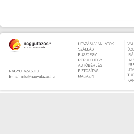
UTAZÁSI AJÁNLATOK
VA
SZÁLLÁS
ÜZ
BUSZJEGY
IR
REPÜLŐJEGY
HA
IN
AUTÓBÉRLÉS
UT
BIZTOSÍTÁS
NAGYUTAZÁS.HU
TU
MAGAZIN
E-mail:
info@nagyutazas.hu
KA