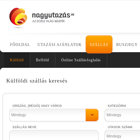
FŐOLDAL
UTAZÁSI AJÁNLATOK
SZÁLLÁS
BUSZJEGY
Külföld
Belföld
Online Szállásfoglalás
Külföldi szállás keresés
ORSZÁG, [RÉGIÓ] VAGY VÁROS
KATEGÓRIA
Mindegy
Mindegy
SZÁLLÁS NEVE
UTASOK SZÁMA
Mindegy