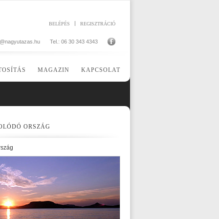
BELÉPÉS
REGISZTRÁCIÓ
o@nagyutazas.hu
Tel.: 06 30 343 4343
TOSÍTÁS
MAGAZIN
KAPCSOLAT
OLÓDÓ ORSZÁG
rszág