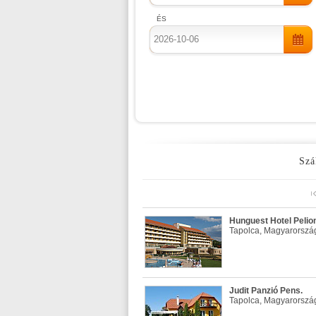
ÉS
Szá
Hunguest Hotel Pelion
Tapolca, Magyarorszá
Judit Panzió Pens.
Tapolca, Magyarorszá