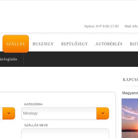
Nyitva: H-P 9:00-17:00
Mail:
inf
SZÁLLÁS
BUSZJEGY
REPÜLŐJEGY
AUTÓBÉRLÉS
BIZ
ásfoglalás
KAPCS
Magyaro
KATEGÓRIA
Mindegy
SZÁLLÁS NEVE