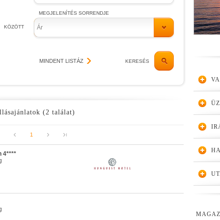
MEGJELENÍTÉS SORRENDJE
KÖZÖTT
Ár
MINDENT LISTÁZ
KERESÉS
VA
Ü
llásajánlatok (2 találat)
IR
1
HA
 4****
g
UT
g
MAGAZ