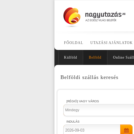
FŐOLDAL
UTAZÁSI AJÁNLATOK
Külföld
Belföld
Online Száll
Belföldi szállás keresés
[RÉGIÓ] VAGY VÁROS
Mindegy
INDULÁS