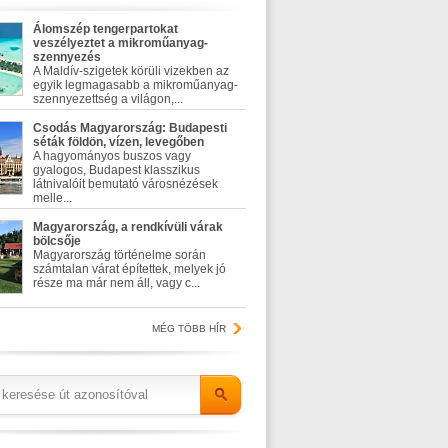
Álomszép tengerpartokat
veszélyeztet a mikroműanyag-
szennyezés
A Maldív-szigetek körüli vizekben az
egyik legmagasabb a mikroműanyag-
szennyezettség a világon,...
Csodás Magyarország: Budapesti
séták földön, vízen, levegőben
A hagyományos buszos vagy
gyalogos, Budapest klasszikus
látnivalóit bemutató városnézések
melle...
Magyarország, a rendkívüli várak
bölcsője
Magyarország történelme során
számtalan várat építettek, melyek jó
része ma már nem áll, vagy c...
MÉG TÖBB HÍR