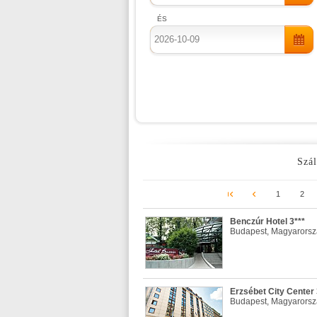
ÉS
Szál
1
2
Benczúr Hotel 3***
Budapest, Magyarors
Erzsébet City Center 
Budapest, Magyarors