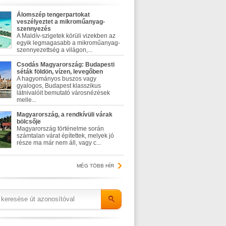
Álomszép tengerpartokat
veszélyeztet a mikroműanyag-
szennyezés
A Maldív-szigetek körüli vizekben az
egyik legmagasabb a mikroműanyag-
szennyezettség a világon,...
Csodás Magyarország: Budapesti
séták földön, vízen, levegőben
A hagyományos buszos vagy
gyalogos, Budapest klasszikus
látnivalóit bemutató városnézések
melle...
Magyarország, a rendkívüli várak
bölcsője
Magyarország történelme során
számtalan várat építettek, melyek jó
része ma már nem áll, vagy c...
MÉG TÖBB HÍR