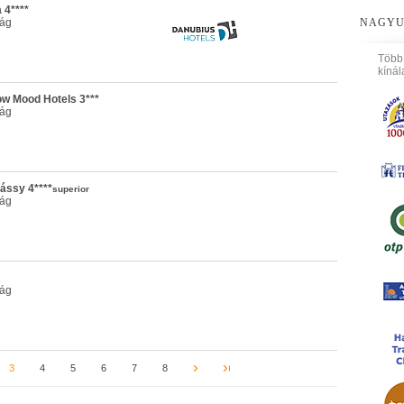
 4****
zág
NAGYU
Több
kínál
ow Mood Hotels 3***
zág
ássy 4****
superior
zág
zág
3
4
5
6
7
8