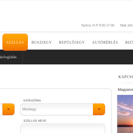
Nyitva: H-P 9:00-17:00
Mail:
inf
SZÁLLÁS
BUSZJEGY
REPÜLŐJEGY
AUTÓBÉRLÉS
BIZ
ásfoglalás
KAPCS
Magyaro
KATEGÓRIA
Mindegy
SZÁLLÁS NEVE