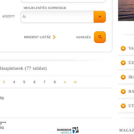
MEGJELENÍTÉS SORRENDJE
KÖZÖTT
Ár
MINDENT LISTÁZ
KERESÉS
VA
Ü
lásajánlatok (77 találat)
IR
3
4
5
6
7
8
HA
zág
UT
3***
zág
MAGAZ