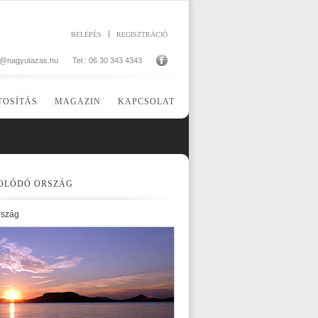
BELÉPÉS
REGISZTRÁCIÓ
o@nagyutazas.hu
Tel.: 06 30 343 4343
TOSÍTÁS
MAGAZIN
KAPCSOLAT
OLÓDÓ ORSZÁG
rszág