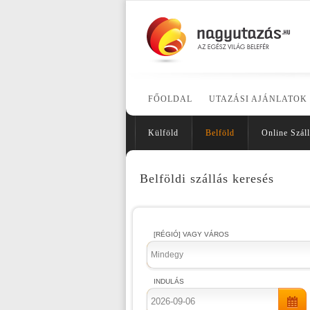
FŐOLDAL
UTAZÁSI AJÁNLATOK
Külföld
Belföld
Online Száll
Belföldi szállás keresés
[RÉGIÓ] VAGY VÁROS
Mindegy
INDULÁS