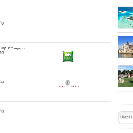
zág
City 3***
superior
zág
zág
zág