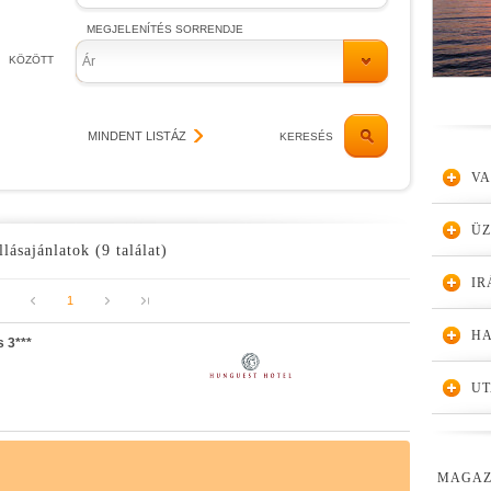
MEGJELENÍTÉS SORRENDJE
KÖZÖTT
Ár
MINDENT LISTÁZ
KERESÉS
VA
Ü
llásajánlatok (9 találat)
IR
1
HA
 3***
UT
MAGAZ