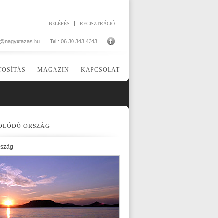
BELÉPÉS
REGISZTRÁCIÓ
o@nagyutazas.hu
Tel.: 06 30 343 4343
TOSÍTÁS
MAGAZIN
KAPCSOLAT
OLÓDÓ ORSZÁG
rszág