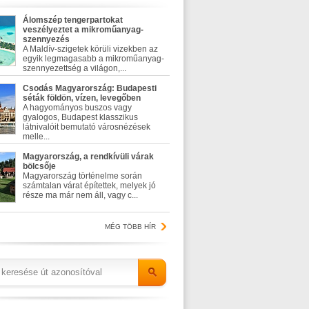
Álomszép tengerpartokat
veszélyeztet a mikroműanyag-
szennyezés
A Maldív-szigetek körüli vizekben az
egyik legmagasabb a mikroműanyag-
szennyezettség a világon,...
Csodás Magyarország: Budapesti
séták földön, vízen, levegőben
A hagyományos buszos vagy
gyalogos, Budapest klasszikus
látnivalóit bemutató városnézések
melle...
Magyarország, a rendkívüli várak
bölcsője
Magyarország történelme során
számtalan várat építettek, melyek jó
része ma már nem áll, vagy c...
MÉG TÖBB HÍR