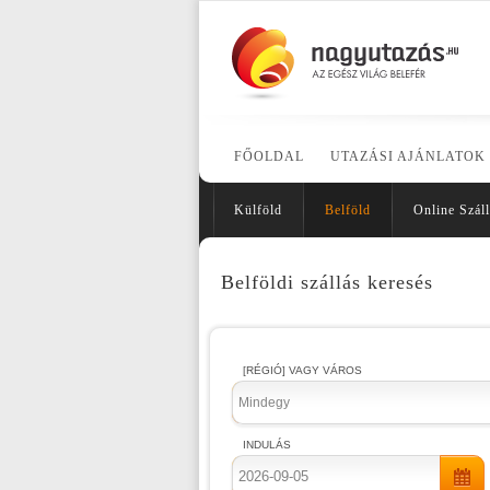
FŐOLDAL
UTAZÁSI AJÁNLATOK
Külföld
Belföld
Online Száll
Belföldi szállás keresés
[RÉGIÓ] VAGY VÁROS
Mindegy
INDULÁS