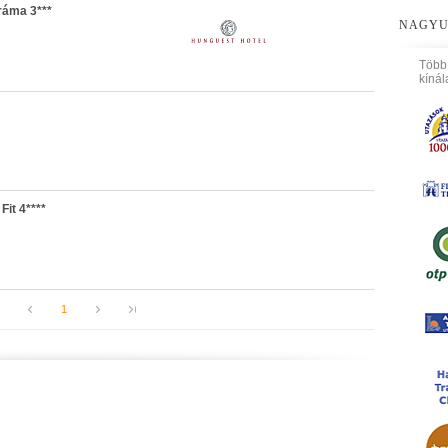
ráma 3***
NAGYU
Több
kínál
Fit 4****
1