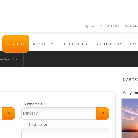
Nyitva: H-P 9:00-17:00
Mail:
inf
SZÁLLÁS
BUSZJEGY
REPÜLŐJEGY
AUTÓBÉRLÉS
BIZ
ásfoglalás
KAPCS
Magyaro
KATEGÓRIA
Mindegy
SZÁLLÁS NEVE