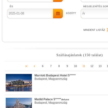
ÉS
MEGJELENÍTÉS SO
KÖZÖTT
Ár
MINDENT LISTÁZ
Szállásajánlatok (150 találat)
6
7
8
9
10
11
12
13
Marriott Budapest Hotel 5*****
Budapest, Magyarország
Matild Palace 5*****
deluxe
Budapest, Magyarország