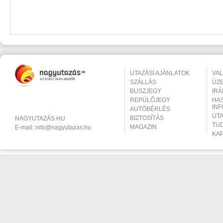
UTAZÁSI AJÁNLATOK
VA
SZÁLLÁS
ÜZ
BUSZJEGY
IR
REPÜLŐJEGY
HA
IN
AUTÓBÉRLÉS
UT
BIZTOSÍTÁS
NAGYUTAZÁS.HU
TU
MAGAZIN
E-mail:
info@nagyutazas.hu
KA