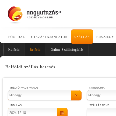
FŐOLDAL
UTAZÁSI AJÁNLATOK
SZÁLLÁS
BUSZJEGY
Külföld
Belföld
Online Szállásfoglalás
Belföldi szállás keresés
[RÉGIÓ] VAGY VÁROS
KATEGÓRIA
Mindegy
Mindegy
INDULÁS
SZÁLLÁS NEVE