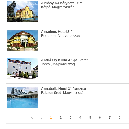
Almásy Kastélyhotel 3***
Kétpó, Magyarország
Amadeus Hotel 3***
Budapest, Magyarország
Andrássy Kúria & Spa 5*****
Tarcal, Magyarország
Annabella Hotel 3***
superior
Balatonfüred, Magyarország
1
2
3
4
5
6
7
8