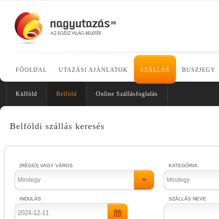
FŐOLDAL
UTAZÁSI AJÁNLATOK
SZÁLLÁS
BUSZJEGY
Külföld
Belföld
Online Szállásfoglalás
Belföldi szállás keresés
[RÉGIÓ] VAGY VÁROS
KATEGÓRIA
Mindegy
Mindegy
INDULÁS
SZÁLLÁS NEVE