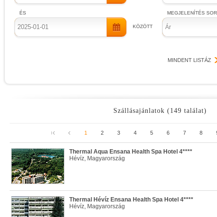
ÉS
MEGJELENÍTÉS SO
KÖZÖTT
Ár
MINDENT LISTÁZ
Szállásajánlatok (149 találat)
1
2
3
4
5
6
7
8
Thermal Aqua Ensana Health Spa Hotel 4****
Hévíz, Magyarország
Thermal Hévíz Ensana Health Spa Hotel 4****
Hévíz, Magyarország