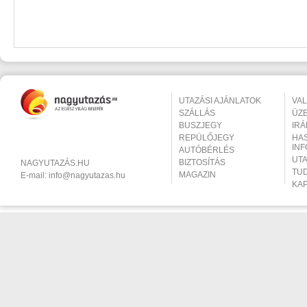
UTAZÁSI AJÁNLATOK
VA
SZÁLLÁS
ÜZ
BUSZJEGY
IR
REPÜLŐJEGY
HA
IN
AUTÓBÉRLÉS
UT
BIZTOSÍTÁS
NAGYUTAZÁS.HU
TU
MAGAZIN
E-mail:
info@nagyutazas.hu
KA