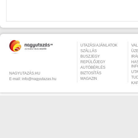
UTAZÁSI AJÁNLATOK
VA
SZÁLLÁS
ÜZ
BUSZJEGY
IR
REPÜLŐJEGY
HA
IN
AUTÓBÉRLÉS
UT
BIZTOSÍTÁS
NAGYUTAZÁS.HU
TU
MAGAZIN
E-mail:
info@nagyutazas.hu
KA