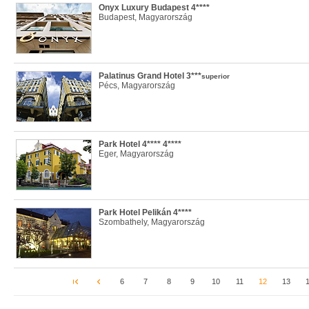
Onyx Luxury Budapest 4****
Budapest, Magyarország
Palatinus Grand Hotel 3***
superior
Pécs, Magyarország
Park Hotel 4**** 4****
Eger, Magyarország
Park Hotel Pelikán 4****
Szombathely, Magyarország
6
7
8
9
10
11
12
13