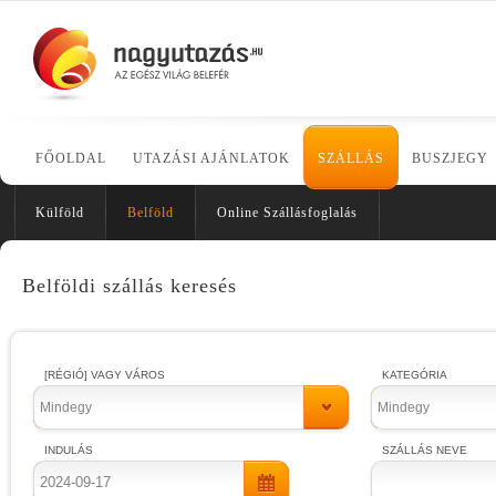
FŐOLDAL
UTAZÁSI AJÁNLATOK
SZÁLLÁS
BUSZJEGY
Külföld
Belföld
Online Szállásfoglalás
Belföldi szállás keresés
[RÉGIÓ] VAGY VÁROS
KATEGÓRIA
Mindegy
Mindegy
INDULÁS
SZÁLLÁS NEVE