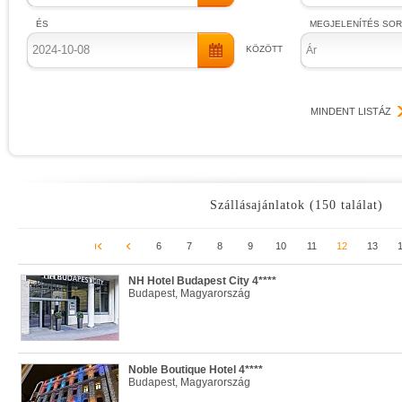
ÉS
MEGJELENÍTÉS SO
KÖZÖTT
Ár
MINDENT LISTÁZ
Szállásajánlatok (150 találat)
6
7
8
9
10
11
12
13
NH Hotel Budapest City 4****
Budapest, Magyarország
Noble Boutique Hotel 4****
Budapest, Magyarország