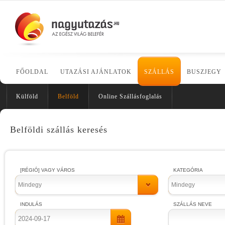
FŐOLDAL
UTAZÁSI AJÁNLATOK
SZÁLLÁS
BUSZJEGY
Külföld
Belföld
Online Szállásfoglalás
Belföldi szállás keresés
[RÉGIÓ] VAGY VÁROS
KATEGÓRIA
Mindegy
Mindegy
INDULÁS
SZÁLLÁS NEVE