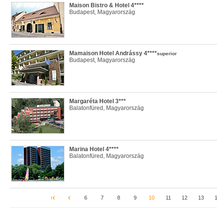
Maison Bistro & Hotel 4****
Budapest, Magyarország
Mamaison Hotel Andrássy 4****
superior
Budapest, Magyarország
Margaréta Hotel 3***
Balatonfüred, Magyarország
Marina Hotel 4****
Balatonfüred, Magyarország
6
7
8
9
10
11
12
13