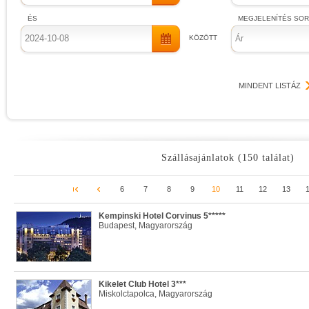
ÉS
MEGJELENÍTÉS SO
KÖZÖTT
Ár
MINDENT LISTÁZ
Szállásajánlatok (150 találat)
6
7
8
9
10
11
12
13
Kempinski Hotel Corvinus 5*****
Budapest, Magyarország
Kikelet Club Hotel 3***
Miskolctapolca, Magyarország