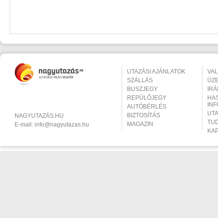
UTAZÁSI AJÁNLATOK
VA
SZÁLLÁS
ÜZ
BUSZJEGY
IR
REPÜLŐJEGY
HA
IN
AUTÓBÉRLÉS
UT
BIZTOSÍTÁS
NAGYUTAZÁS.HU
TU
MAGAZIN
E-mail:
info@nagyutazas.hu
KA