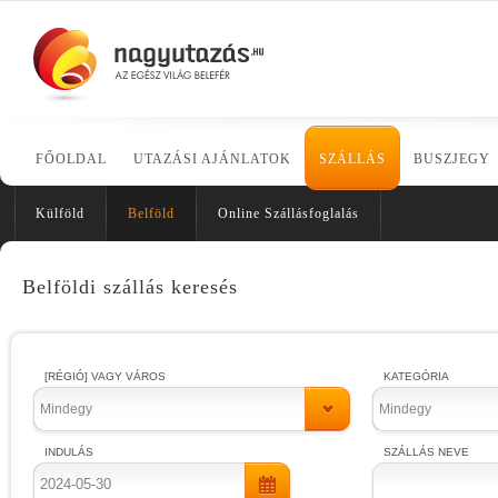
FŐOLDAL
UTAZÁSI AJÁNLATOK
SZÁLLÁS
BUSZJEGY
Külföld
Belföld
Online Szállásfoglalás
Belföldi szállás keresés
[RÉGIÓ] VAGY VÁROS
KATEGÓRIA
Mindegy
Mindegy
INDULÁS
SZÁLLÁS NEVE