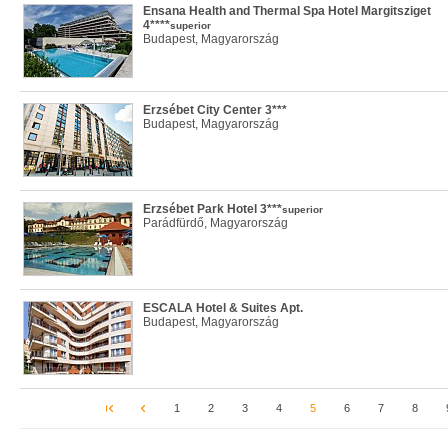
Ensana Health and Thermal Spa Hotel Margitsziget
4****
superior
Budapest, Magyarország
Erzsébet City Center 3***
Budapest, Magyarország
Erzsébet Park Hotel 3***
superior
Parádfürdő, Magyarország
ESCALA Hotel & Suites Apt.
Budapest, Magyarország
1
2
3
4
5
6
7
8