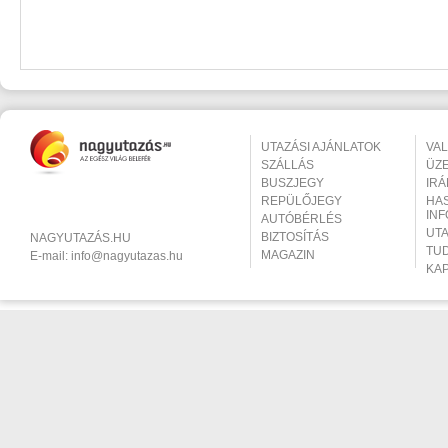
UTAZÁSI AJÁNLATOK
VA
SZÁLLÁS
ÜZ
BUSZJEGY
IR
REPÜLŐJEGY
HA
IN
AUTÓBÉRLÉS
UT
BIZTOSÍTÁS
NAGYUTAZÁS.HU
TU
MAGAZIN
E-mail:
info@nagyutazas.hu
KA