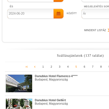
ÉS
MEGJELENÍTÉS SO
KÖZÖTT
Ár
MINDENT LISTÁZ
Szállásajánlatok (137 találat)
1
2
3
4
5
6
7
8
Danubius Hotel Flamenco 4****
Budapest, Magyarország
Danubius Hotel Gellért
Budapest, Magyarország