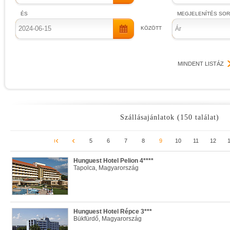
ÉS
MEGJELENÍTÉS SO
KÖZÖTT
Ár
MINDENT LISTÁZ
Szállásajánlatok (150 találat)
5
6
7
8
9
10
11
12
Hunguest Hotel Pelion 4****
Tapolca, Magyarország
Hunguest Hotel Répce 3***
Bükfürdő, Magyarország