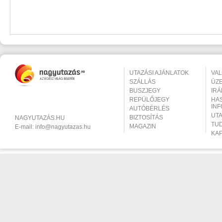
UTAZÁSI AJÁNLATOK
VA
SZÁLLÁS
ÜZ
BUSZJEGY
IR
REPÜLŐJEGY
HA
IN
AUTÓBÉRLÉS
UT
BIZTOSÍTÁS
NAGYUTAZÁS.HU
TU
MAGAZIN
E-mail:
info@nagyutazas.hu
KA