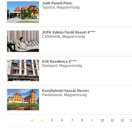
Judit Panzió Pens.
Tapolca, Magyarország
JUFA Vulkán Fürdő Resort 4****
Celldömölk, Magyarország
K46 Residence 4****
Budapest, Magyarország
Kastélyhotel Sasvár Resort
Parádsasvár, Magyarország
5
6
7
8
9
10
11
12