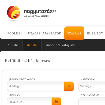
FŐOLDAL
UTAZÁSI AJÁNLATOK
SZÁLLÁS
BUSZJEGY
Külföld
Belföld
Online Szállásfoglalás
Belföldi szállás keresés
[RÉGIÓ] VAGY VÁROS
KATEGÓRIA
Mindegy
Mindegy
INDULÁS
SZÁLLÁS NEVE