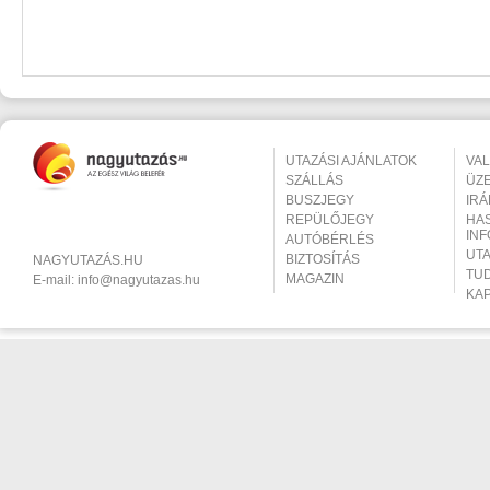
UTAZÁSI AJÁNLATOK
VA
SZÁLLÁS
ÜZ
BUSZJEGY
IR
REPÜLŐJEGY
HA
IN
AUTÓBÉRLÉS
UT
BIZTOSÍTÁS
NAGYUTAZÁS.HU
TU
MAGAZIN
E-mail:
info@nagyutazas.hu
KA