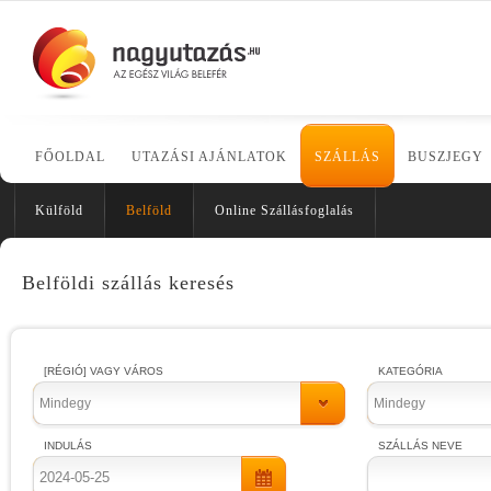
FŐOLDAL
UTAZÁSI AJÁNLATOK
SZÁLLÁS
BUSZJEGY
Külföld
Belföld
Online Szállásfoglalás
Belföldi szállás keresés
[RÉGIÓ] VAGY VÁROS
KATEGÓRIA
Mindegy
Mindegy
INDULÁS
SZÁLLÁS NEVE