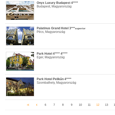
Onyx Luxury Budapest 4****
Budapest, Magyarország
Palatinus Grand Hotel 3***
superior
Pécs, Magyarország
Park Hotel 4**** 4****
Eger, Magyarország
Park Hotel Pelikán 4****
Szombathely, Magyarország
6
7
8
9
10
11
12
13