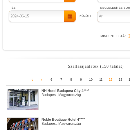
ÉS
MEGJELENÍTÉS SO
KÖZÖTT
Ár
MINDENT LISTÁZ
Szállásajánlatok (150 találat)
6
7
8
9
10
11
12
13
NH Hotel Budapest City 4****
Budapest, Magyarország
Noble Boutique Hotel 4****
Budapest, Magyarország